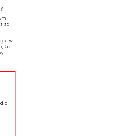
y.
cymi
uż za
ugie w
, że
wy
dla