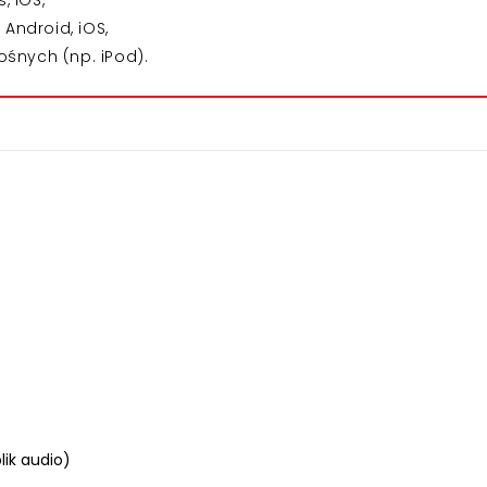
 iOS,
Android, iOS,
śnych (np. iPod).
lik audio)