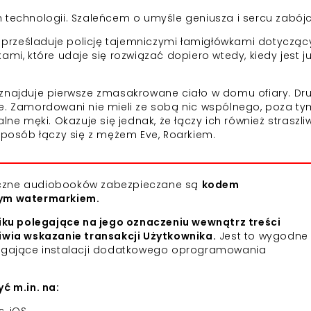
 technologii. Szaleńcem o umyśle geniusza i sercu zabójc
em prześladuje policję tajemniczymi łamigłówkami dotyczą
ami, które udaje się rozwiązać dopiero wtedy, kiedy jest j
as, znajduje pierwsze zmasakrowane ciało w domu ofiary. Dr
Zamordowani nie mieli ze sobą nic wspólnego, poza tym
lne męki. Okazuje się jednak, że łączy ich również straszli
 sposób łączy się z mężem Eve, Roarkiem.
niczne audiobooków zabezpieczane są
kodem
nym watermarkiem.
iku polegające na jego oznaczeniu wewnątrz treści
iwia wskazanie transakcji Użytkownika.
Jest to wygodne 
agające instalacji dodatkowego oprogramowania
ć m.in. na: