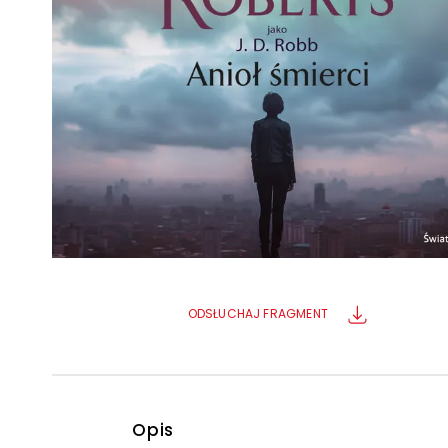
Powiększony kursor
Pomoc w czytaniu
Podkreślenie linków
ODSŁUCHAJ FRAGMENT
Opis