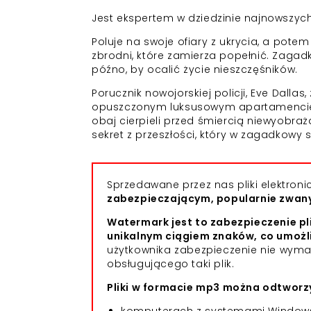
Jest ekspertem w dziedzinie najnowszych
Poluje na swoje ofiary z ukrycia, a pot
zbrodni, które zamierza popełnić. Zagadk
późno, by ocalić życie nieszczęśników.
Porucznik nowojorskiej policji, Eve Dall
opuszczonym luksusowym apartamencie. 
obaj cierpieli przed śmiercią niewyobraża
sekret z przeszłości, który w zagadkowy
Sprzedawane przez nas pliki elektro
zabezpieczającym, popularnie zwa
Watermark jest to zabezpieczenie pl
unikalnym ciągiem znaków, co umożl
użytkownika zabezpieczenie nie wym
obsługującego taki plik.
Pliki w formacie mp3 można odtworzy