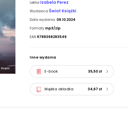
Izabela Perez
Lektor:
Świat Książki
Wydawca:
Data wydania:
09.10.2024
Formaty:
mp3/zip
EAN:
9788368283549
Inne wydania
E-book
35,50 zł
Miękka okładka
34,67 zł