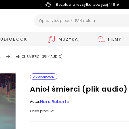
Bezpłatna wysyłka powyżej 149 zł
AUDIOBOOKI
MUZYKA
FILMY
A
ANIOŁ ŚMIERCI (PLIK AUDIO)
AUDIOBOOK
Anioł śmierci (plik audio)
Nora Roberts
Autor:
Oceń produkt