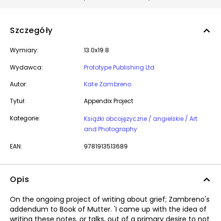
Szczegóły
Wymiary:
13.0x19.8
Wydawca:
Prototype Publishing Ltd.
Autor:
Kate Zambreno
Tytuł:
Appendix Project
Kategorie:
Książki obcojęzyczne / angielskie / Art
and Photography
EAN:
9781913513689
Opis
On the ongoing project of writing about grief; Zambreno's
addendum to Book of Mutter. 'I came up with the idea of
writing these notes, or talks, out of a primary desire to not