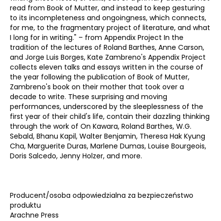
read from Book of Mutter, and instead to keep gesturing
to its incompleteness and ongoingness, which connects,
for me, to the fragmentary project of literature, and what
I long for in writing." – from Appendix Project In the
tradition of the lectures of Roland Barthes, Anne Carson,
and Jorge Luis Borges, Kate Zambreno's Appendix Project
collects eleven talks and essays written in the course of
the year following the publication of Book of Mutter,
Zambreno's book on their mother that took over a
decade to write. These surprising and moving
performances, underscored by the sleeplessness of the
first year of their child's life, contain their dazzling thinking
through the work of On Kawara, Roland Barthes, W.G.
Sebald, Bhanu Kapil, Walter Benjamin, Theresa Hak Kyung
Cha, Marguerite Duras, Marlene Dumas, Louise Bourgeois,
Doris Salcedo, Jenny Holzer, and more.
Producent/osoba odpowiedzialna za bezpieczeństwo
produktu
Arachne Press