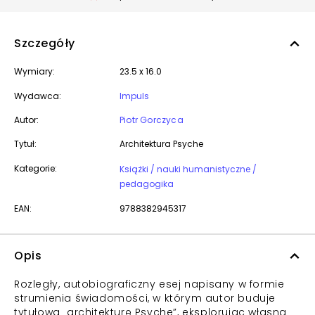
Szczegóły
Wymiary:
23.5 x 16.0
Wydawca:
Impuls
Autor:
Piotr Gorczyca
Tytuł:
Architektura Psyche
Kategorie:
Książki / nauki humanistyczne /
pedagogika
EAN:
9788382945317
Opis
Rozległy, autobiograficzny esej napisany w formie
strumienia świadomości, w którym autor buduje
tytułową „architekturę Psyche”, eksplorując własną