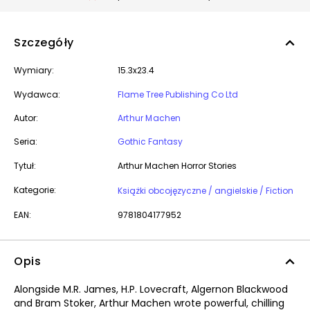
Szczegóły
Wymiary:
15.3x23.4
Wydawca:
Flame Tree Publishing Co Ltd
Autor:
Arthur Machen
Seria:
Gothic Fantasy
Tytuł:
Arthur Machen Horror Stories
Kategorie:
Książki obcojęzyczne / angielskie / Fiction
EAN:
9781804177952
Opis
Alongside M.R. James, H.P. Lovecraft, Algernon Blackwood
and Bram Stoker, Arthur Machen wrote powerful, chilling