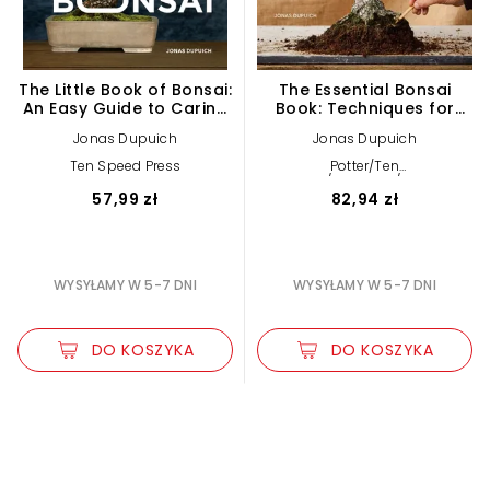
The Little Book of Bonsai:
The Essential Bonsai
An Easy Guide to Caring
Book: Techniques for
for Your Bonsai Tree
Creating Beautiful Trees
Jonas Dupuich
Jonas Dupuich
Ten Speed Press
Potter/Ten
Speed/Harmony/Rodale
57,99 zł
82,94 zł
WYSYŁAMY W 5-7 DNI
WYSYŁAMY W 5-7 DNI
DO KOSZYKA
DO KOSZYKA
Zwiększ rozmiar czcionki
Zmniejsz rozmiar czcionki
Odwróć kolory