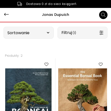
Dostawa 0 zł do sieci księgarń
Jonas Dupuich
Wybierz opcję
Filtruj
Sortowanie
 (1)
Produkty: 2