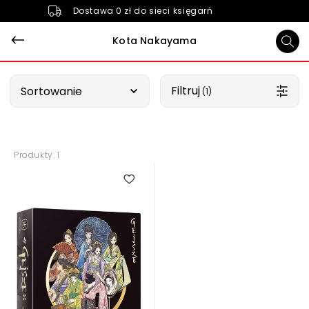
Dostawa 0 zł do sieci księgarń
Kota Nakayama
Wybierz opcję
Filtruj
Sortowanie
 (1)
Produkty: 1