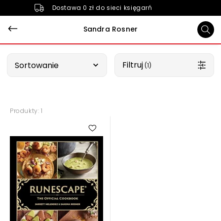
Dostawa 0 zł do sieci księgarń
Sandra Rosner
Wybierz opcję
Filtruj
Sortowanie
 (1)
Produkty: 1