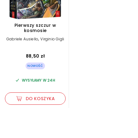
Pierwszy szczur w
kosmosie
,
Gabriele Ausiello
Virginio Gigli
88,50 zł
NOWOŚĆ
WYSYŁAMY W 24H
DO KOSZYKA
Zwiększ rozmiar czcionki
Zmniejsz rozmiar czcionki
Odwróć kolory