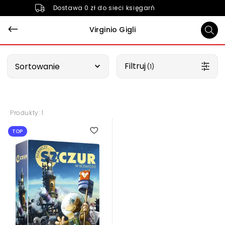
Dostawa 0 zł do sieci księgarń
Virginio Gigli
Wybierz opcję
Filtruj
Sortowanie
 (1)
Produkty: 1
TOP