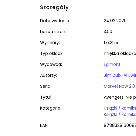
Szczegóły
Data wydania:
24.02.2021
Liczba stron:
400
Wymiary:
17x25.5
Typ okładki:
miękka okładk
Wydawca:
Egmont
Autorzy:
Jim Zub
Al Ew
Seria:
Marvel Now 2.0
Tytuł:
Avengers. Nie 
Kategorie:
EAN:
978832816008