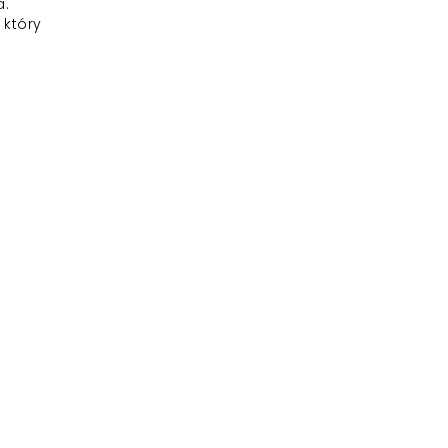
a.
 który