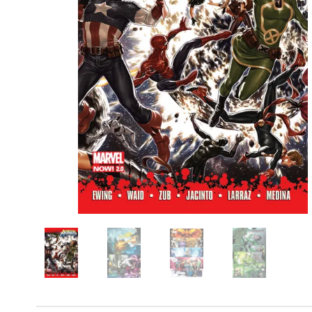
Powiększony kursor
Pomoc w czytaniu
Podkreślenie linków