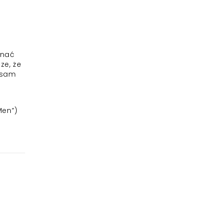
znać
ze, że
 sam
Men”)