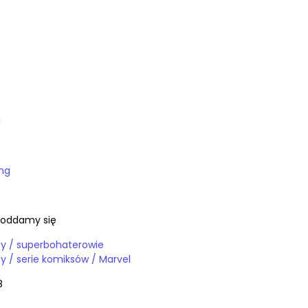
a
ing
poddamy się
Książki / komiksy / superbohaterowie
Książki / komiksy / serie komiksów / Marvel
8