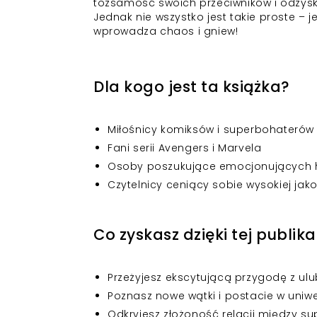
tożsamość swoich przeciwników i odzyska
Jednak nie wszystko jest takie proste – j
wprowadza chaos i gniew!
Dla kogo jest ta książka?
Miłośnicy komiksów i superbohaterów
Fani serii Avengers i Marvela
Osoby poszukujące emocjonujących his
Czytelnicy ceniący sobie wysokiej jakoś
Co zyskasz dzięki tej publika
Przeżyjesz ekscytującą przygodę z ul
Poznasz nowe wątki i postacie w uni
Odkryjesz złożoność relacji między s