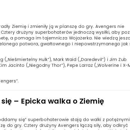
adły Ziemię i zmieniły ją w planszę do gry. Avengers nie
. Cztery drużyny superbohaterów jednoczą wysiłki, aby po
etę, a pomaga im tajemnicza Wojażerka. Nie wiedzą jeszc
zielonego potwora, gwałtownego i niepowstrzymanego jak
g („Nieśmiertelny Hulk”), Mark Waid („Daredevil”) i Jim Zub
im Jacinto („Niegodny Thor”), Pepe Larraz („Wolverine i X-
vengers”.
się – Epicka walka o Ziemię
ddamy się” superbohaterowie stają do walki z potężnymi
nszę do gry. Cztery drużyny Avengers łączą siły, aby odkryć