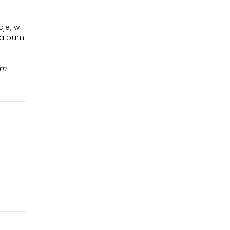
je, w
y album
tm