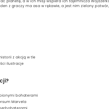
ć planetę, a w ich misji wspiera ich tajemnicza Wojażerk
eden z graczy ma asa w rękawie, a jest nim zielony potwór,
torii z akcją w tle
ci ilustracje
cji?
ubionymi bohaterami
wersum Marvela
uperbohaterami