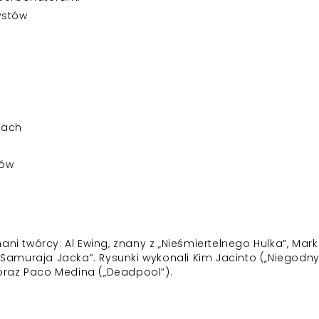
ystów
sach
rów
ni twórcy: Al Ewing, znany z „Nieśmiertelnego Hulka”, Mark
 „Samuraja Jacka”. Rysunki wykonali Kim Jacinto („Niegodn
) oraz Paco Medina („Deadpool”).