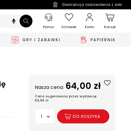
Gwarancja zadowolenia z zakupó
Pomoc
Schowek
Koszyk
Konto
GRY I ZABAWKI
PAPIERNIK
ię
64,00 zł
Nasza cena:
Cena sugerowana przez wydawcę:
89,99 zł
Wybierz opcję
DO KOSZYKA