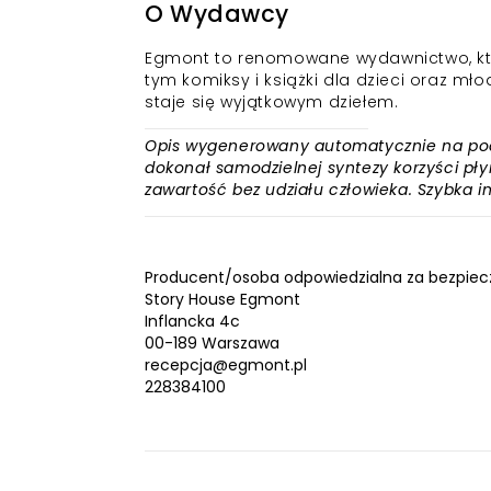
O Wydawcy
Egmont to renomowane wydawnictwo, któr
tym komiksy i książki dla dzieci oraz młod
staje się wyjątkowym dziełem.
Opis wygenerowany automatycznie na podst
dokonał samodzielnej syntezy korzyści płyn
zawartość bez udziału człowieka. Szybka 
Producent/osoba odpowiedzialna za bezpiec
Story House Egmont
Inflancka 4c
00-189 Warszawa
recepcja@egmont.pl
228384100