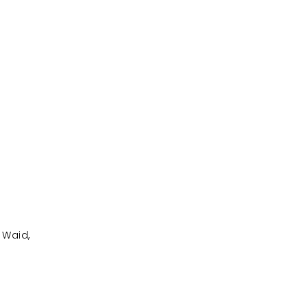
 Waid,
y