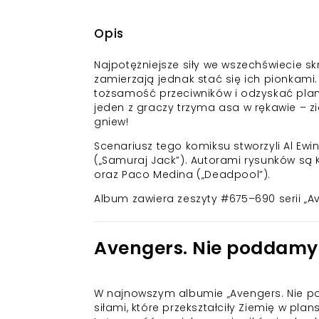
Opis
Najpotężniejsze siły we wszechświecie skr
zamierzają jednak stać się ich pionkami
tożsamość przeciwników i odzyskać plan
jeden z graczy trzyma asa w rękawie – 
gniew!
Scenariusz tego komiksu stworzyli Al Ewin
(„Samuraj Jack”). Autorami rysunków są K
oraz Paco Medina („Deadpool”).
Album zawiera zeszyty #675–690 serii „A
Avengers. Nie poddamy 
W najnowszym albumie „Avengers. Nie po
siłami, które przekształciły Ziemię w pla