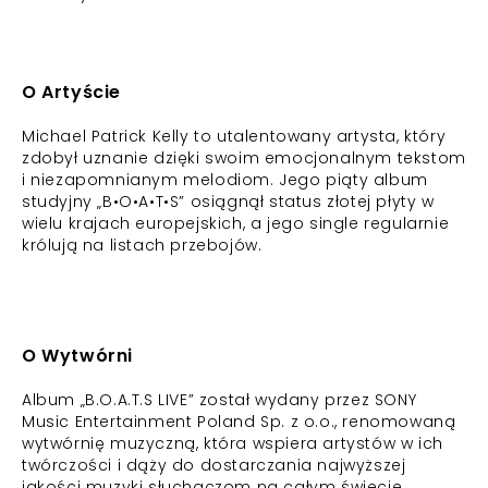
O Artyście
Michael Patrick Kelly to utalentowany artysta, który
zdobył uznanie dzięki swoim emocjonalnym tekstom
i niezapomnianym melodiom. Jego piąty album
studyjny „B•O•A•T•S” osiągnął status złotej płyty w
wielu krajach europejskich, a jego single regularnie
królują na listach przebojów.
O Wytwórni
Album „B.O.A.T.S LIVE” został wydany przez SONY
Music Entertainment Poland Sp. z o.o., renomowaną
wytwórnię muzyczną, która wspiera artystów w ich
twórczości i dąży do dostarczania najwyższej
jakości muzyki słuchaczom na całym świecie.