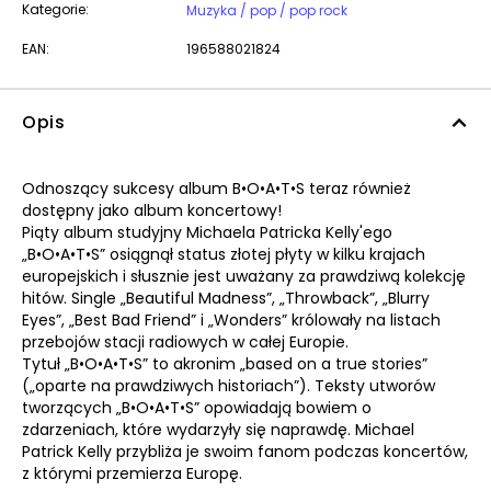
Kategorie:
Muzyka / pop / pop rock
EAN:
196588021824
Opis
Odnoszący sukcesy album B•O•A•T•S teraz również
dostępny jako album koncertowy!
Piąty album studyjny Michaela Patricka Kelly'ego
„B•O•A•T•S” osiągnął status złotej płyty w kilku krajach
europejskich i słusznie jest uważany za prawdziwą kolekcję
hitów. Single „Beautiful Madness”, „Throwback”, „Blurry
Eyes”, „Best Bad Friend” i „Wonders” królowały na listach
przebojów stacji radiowych w całej Europie.
Tytuł „B•O•A•T•S” to akronim „based on a true stories”
(„oparte na prawdziwych historiach”). Teksty utworów
tworzących „B•O•A•T•S” opowiadają bowiem o
zdarzeniach, które wydarzyły się naprawdę. Michael
Patrick Kelly przybliża je swoim fanom podczas koncertów,
z którymi przemierza Europę.