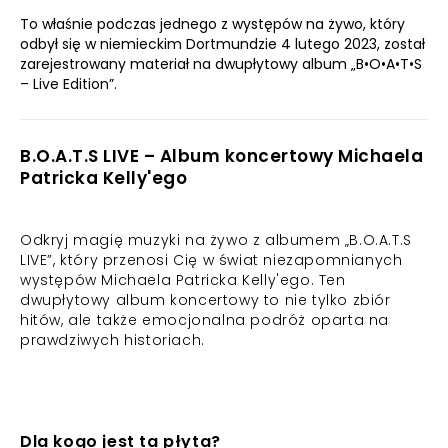
To właśnie podczas jednego z występów na żywo, który
odbył się w niemieckim Dortmundzie 4 lutego 2023, został
zarejestrowany materiał na dwupłytowy album „B•O•A•T•S
– Live Edition”.
B.O.A.T.S LIVE – Album koncertowy Michaela
Patricka Kelly'ego
Odkryj magię muzyki na żywo z albumem „B.O.A.T.S
LIVE”, który przenosi Cię w świat niezapomnianych
występów Michaela Patricka Kelly'ego. Ten
dwupłytowy album koncertowy to nie tylko zbiór
hitów, ale także emocjonalna podróż oparta na
prawdziwych historiach.
Dla kogo jest ta płyta?