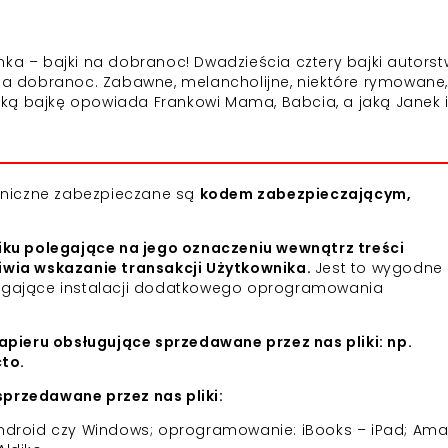
nka – bajki na dobranoc! Dwadzieścia cztery bajki autors
 na dobranoc. Zabawne, melancholijne, niektóre rymowane,
 jaką bajkę opowiada Frankowi Mama, Babcia, a jaką Janek 
roniczne zabezpieczane są
kodem zabezpieczającym,
iku polegające na jego oznaczeniu wewnątrz treści
iwia wskazanie transakcji Użytkownika.
Jest to wygodne 
agające instalacji dodatkowego oprogramowania
apieru obsługujące sprzedawane przez nas pliki: np.
cto.
przedawane przez nas pliki:
 Android czy Windows; oprogramowanie: iBooks – iPad; Am