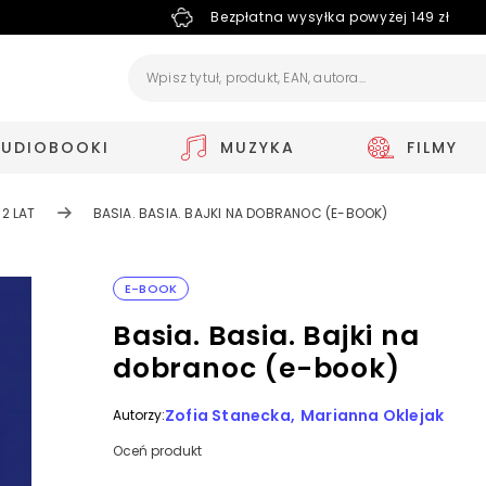
Bezpłatna wysyłka powyżej 149 zł
AUDIOBOOKI
MUZYKA
FILMY
12 LAT
BASIA. BASIA. BAJKI NA DOBRANOC (E-BOOK)
E-BOOK
Basia. Basia. Bajki na
dobranoc (e-book)
Zofia Stanecka
Marianna Oklejak
Autorzy:
Oceń produkt