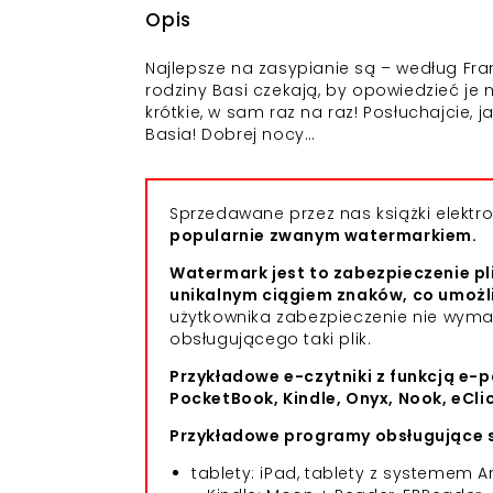
Opis
Najlepsze na zasypianie są – według Fra
rodziny Basi czekają, by opowiedzieć je
krótkie, w sam raz na raz! Posłuchajcie,
Basia! Dobrej nocy…
Sprzedawane przez nas książki elekt
popularnie zwanym watermarkiem.
Watermark jest to zabezpieczenie pl
unikalnym ciągiem znaków, co umożl
użytkownika zabezpieczenie nie wym
obsługującego taki plik.
Przykładowe e-czytniki z funkcją e-p
PocketBook, Kindle, Onyx, Nook, eCli
Przykładowe programy obsługujące s
tablety: iPad, tablety z systemem