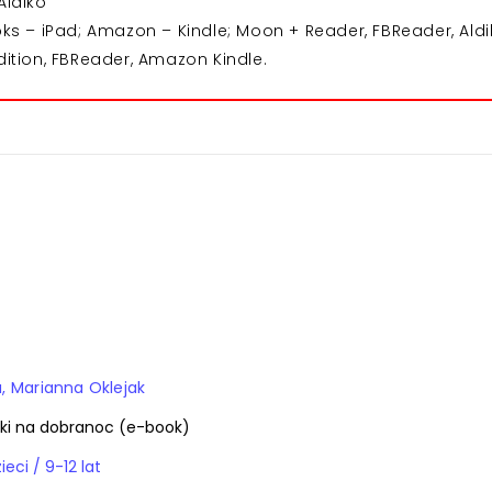
Aldiko
 – iPad; Amazon – Kindle; Moon + Reader, FBReader, Aldi
dition, FBReader, Amazon Kindle.
a
Marianna Oklejak
ajki na dobranoc (e-book)
E-booki / dla dzieci / 9-12 lat