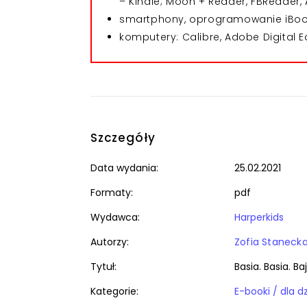
– Kindle; Moon + Reader, FBReader, 
smartphony, oprogramowanie iBooks
komputery: Calibre, Adobe Digital E
Szczegóły
Data wydania:
25.02.2021
Formaty:
pdf
Wydawca:
Harperkids
Autorzy:
Zofia Staneck
Tytuł:
Basia. Basia. B
Kategorie: