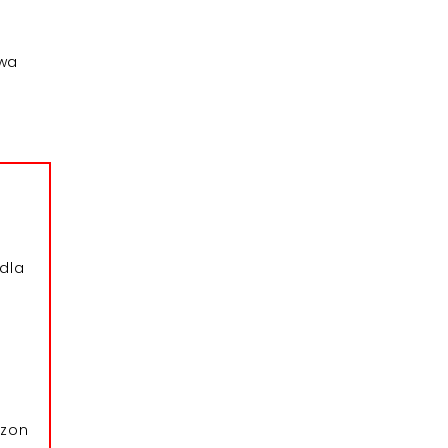
twa
i
dla
azon