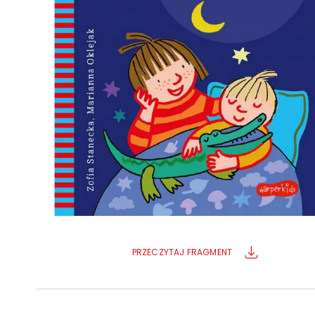
Powiększony kursor
Pomoc w czytaniu
Podkreślenie linków
PRZECZYTAJ FRAGMENT