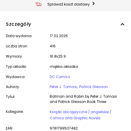
Sprawdź koszt dostawy
Szczegóły
Data wydania:
17.02.2026
Liczba stron:
416
Wymiary:
16.8x25.9
Typ okładki:
miękka okładka
Wydawca:
DC Comics
Autorzy:
Peter J. Tomasi
Patrick Gleason
Batman and Robin by Peter J. Tomasi
Tytuł:
and Patrick Gleason Book Three
Kategorie:
Książki obcojęzyczne / angielskie /
Comics and Graphic Novels
EAN:
9781799507482