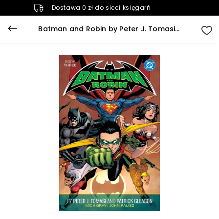
Dostawa 0 zł do sieci księgarń
Batman and Robin by Peter J. Tomasi and Patrick Gleason Book Three