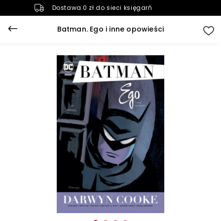
Dostawa 0 zł do sieci księgarń
Batman. Ego i inne opowieści