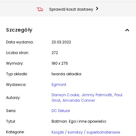
Sprawdź koszt dostawy
Szczegóły
Data wydania:
23.03.2022
Liczba stron:
272
Wymiary:
180 x 275
Typ okładki:
twarda okładka
Wydawca:
Egmont
Darwyn Cooke
Jimmy Palmiotti
Paul
Autorzy:
Grist
Amanda Conner
Seria:
DC Deluxe
Tytuł:
Batman. Ego i inne opowieści
Kategorie:
Książki / komiksy / superbohaterowie