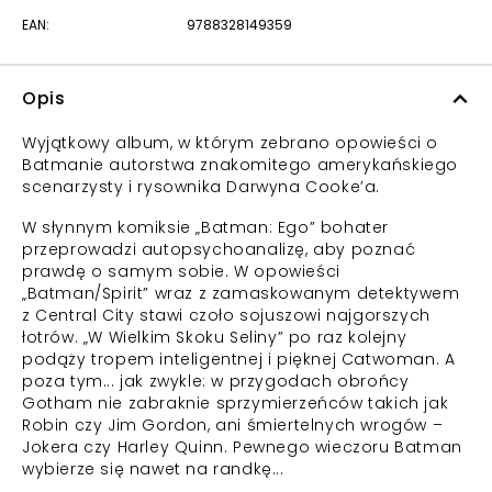
EAN:
9788328149359
Opis
Wyjątkowy album, w którym zebrano opowieści o
Batmanie autorstwa znakomitego amerykańskiego
scenarzysty i rysownika Darwyna Cooke’a.
W słynnym komiksie „Batman: Ego” bohater
przeprowadzi autopsychoanalizę, aby poznać
prawdę o samym sobie. W opowieści
„Batman/Spirit” wraz z zamaskowanym detektywem
z Central City stawi czoło sojuszowi najgorszych
łotrów. „W Wielkim Skoku Seliny” po raz kolejny
podąży tropem inteligentnej i pięknej Catwoman. A
poza tym... jak zwykle: w przygodach obrońcy
Gotham nie zabraknie sprzymierzeńców takich jak
Robin czy Jim Gordon, ani śmiertelnych wrogów –
Jokera czy Harley Quinn. Pewnego wieczoru Batman
wybierze się nawet na randkę...