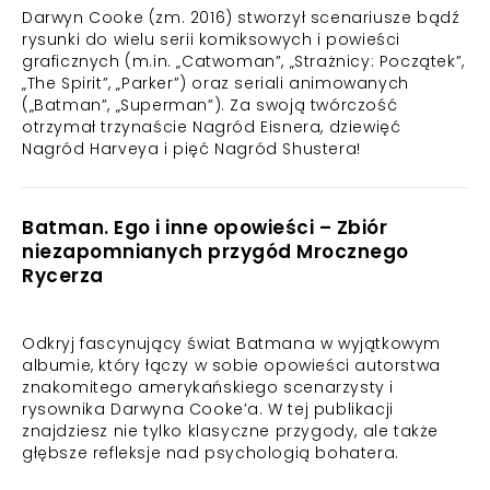
Darwyn Cooke (zm. 2016) stworzył scenariusze bądź
rysunki do wielu serii komiksowych i powieści
graficznych (m.in. „Catwoman”, „Strażnicy: Początek”,
„The Spirit”, „Parker”) oraz seriali animowanych
(„Batman”, „Superman”). Za swoją twórczość
otrzymał trzynaście Nagród Eisnera, dziewięć
Nagród Harveya i pięć Nagród Shustera!
Batman. Ego i inne opowieści – Zbiór
niezapomnianych przygód Mrocznego
Rycerza
Odkryj fascynujący świat Batmana w wyjątkowym
albumie, który łączy w sobie opowieści autorstwa
znakomitego amerykańskiego scenarzysty i
rysownika Darwyna Cooke’a. W tej publikacji
znajdziesz nie tylko klasyczne przygody, ale także
głębsze refleksje nad psychologią bohatera.