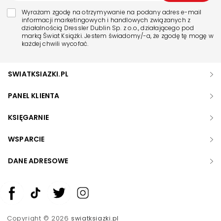
Wyrażam zgodę na otrzymywanie na podany adres e-mail
informacji marketingowych i handlowych związanych z
działalnością Dressler Dublin Sp. z o.o., działającego pod
marką Świat Książki. Jestem świadomy/-a, że zgodę tę mogę w
każdej chwili wycofać.
SWIATKSIAZKI.PL
PANEL KLIENTA
KSIĘGARNIE
WSPARCIE
DANE ADRESOWE
Zwiększ rozmiar czcionki
Zmniejsz rozmiar czcionki
Copyright © 2026
swiatksiazki.pl