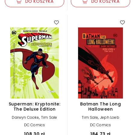
DO KOSZYKA
DO KOSZYKA
Superman: Kryptonite:
Batman The Long
The Deluxe Edition
Halloween
,
,
Darwyn Cooke
Tim Sale
Tim Sale
Jeph Loeb
DC Comics
DC Comics
108,30 zł
184,73 zł