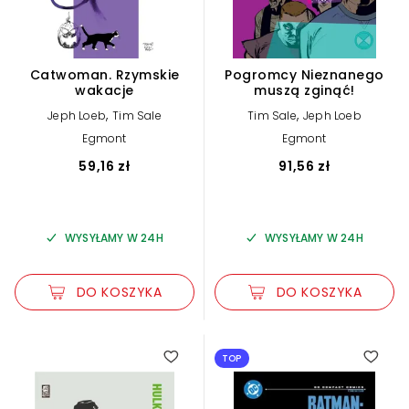
Catwoman. Rzymskie
Pogromcy Nieznanego
wakacje
muszą zginąć!
,
,
Jeph Loeb
Tim Sale
Tim Sale
Jeph Loeb
Egmont
Egmont
59,16 zł
91,56 zł
WYSYŁAMY W 24H
WYSYŁAMY W 24H
DO KOSZYKA
DO KOSZYKA
TOP