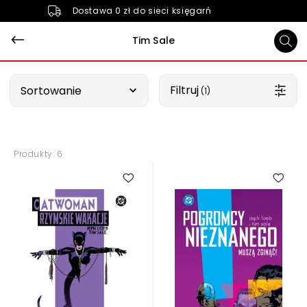
Dostawa 0 zł do sieci księgarń
Tim Sale
Wybierz opcję
Filtruj
Sortowanie
 (1)
Produkty: 6