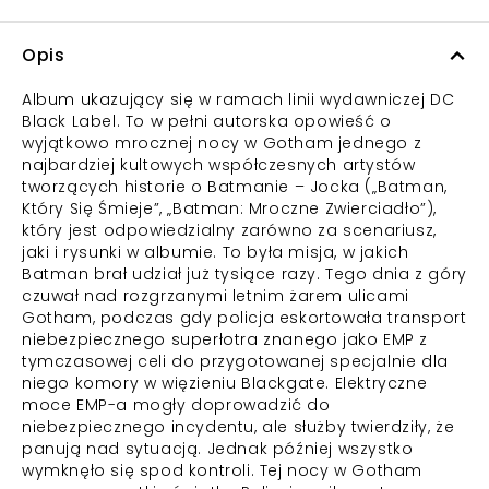
Opis
Album ukazujący się w ramach linii wydawniczej DC
Black Label. To w pełni autorska opowieść o
wyjątkowo mrocznej nocy w Gotham jednego z
najbardziej kultowych współczesnych artystów
tworzących historie o Batmanie – Jocka („Batman,
Który Się Śmieje”, „Batman: Mroczne Zwierciadło”),
który jest odpowiedzialny zarówno za scenariusz,
jaki i rysunki w albumie. To była misja, w jakich
Batman brał udział już tysiące razy. Tego dnia z góry
czuwał nad rozgrzanymi letnim żarem ulicami
Gotham, podczas gdy policja eskortowała transport
niebezpiecznego superłotra znanego jako EMP z
tymczasowej celi do przygotowanej specjalnie dla
niego komory w więzieniu Blackgate. Elektryczne
moce EMP-a mogły doprowadzić do
niebezpiecznego incydentu, ale służby twierdziły, że
panują nad sytuacją. Jednak później wszystko
wymknęło się spod kontroli. Tej nocy w Gotham