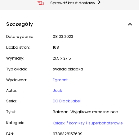
Sprawdź koszt dostawy
Szczegóły
Data wydania:
08.03.2023
Liczba stron:
168
Wymiary:
21.5 x 27.5
Typ okładki:
twarda okładka
Wydawca:
Egmont
Autor:
Jock
Seria:
DC Black Label
Tytuł:
Batman. Wyjątkowo mroczna noc
Kategorie:
Książki / komiksy / superbohaterowie
EAN:
9788328157699