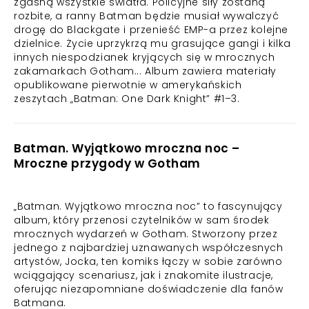
zgasną wszystkie światła. Policyjne siły zostaną
rozbite, a ranny Batman będzie musiał wywalczyć
drogę do Blackgate i przenieść EMP-a przez kolejne
dzielnice. Życie uprzykrzą mu grasujące gangi i kilka
innych niespodzianek kryjących się w mrocznych
zakamarkach Gotham... Album zawiera materiały
opublikowane pierwotnie w amerykańskich
zeszytach „Batman: One Dark Knight” #1–3.
Batman. Wyjątkowo mroczna noc –
Mroczne przygody w Gotham
„Batman. Wyjątkowo mroczna noc” to fascynujący
album, który przenosi czytelników w sam środek
mrocznych wydarzeń w Gotham. Stworzony przez
jednego z najbardziej uznawanych współczesnych
artystów, Jocka, ten komiks łączy w sobie zarówno
wciągający scenariusz, jak i znakomite ilustracje,
oferując niezapomniane doświadczenie dla fanów
Batmana.