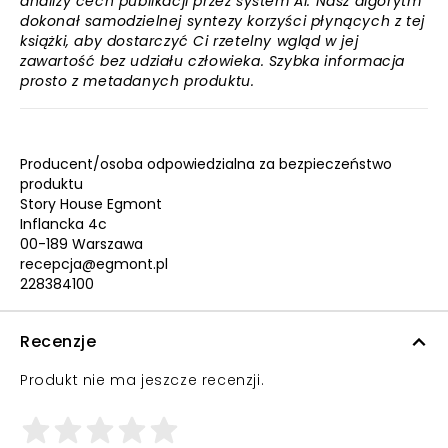
analizy cech publikacji przez system AI. Nasz algorytm
dokonał samodzielnej syntezy korzyści płynących z tej
książki, aby dostarczyć Ci rzetelny wgląd w jej
zawartość bez udziału człowieka. Szybka informacja
prosto z metadanych produktu.
Producent/osoba odpowiedzialna za bezpieczeństwo
produktu
Story House Egmont
Inflancka 4c
00-189 Warszawa
recepcja@egmont.pl
228384100
Recenzje
Produkt nie ma jeszcze recenzji.