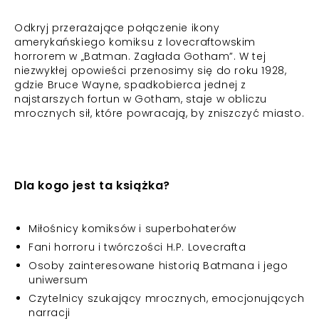
Odkryj przerażające połączenie ikony
amerykańskiego komiksu z lovecraftowskim
horrorem w „Batman. Zagłada Gotham”. W tej
niezwykłej opowieści przenosimy się do roku 1928,
gdzie Bruce Wayne, spadkobierca jednej z
najstarszych fortun w Gotham, staje w obliczu
mrocznych sił, które powracają, by zniszczyć miasto.
Dla kogo jest ta książka?
Miłośnicy komiksów i superbohaterów
Fani horroru i twórczości H.P. Lovecrafta
Osoby zainteresowane historią Batmana i jego
uniwersum
Czytelnicy szukający mrocznych, emocjonujących
narracji