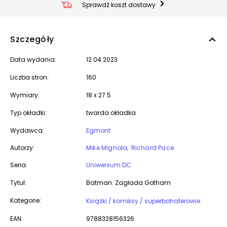
Sprawdź koszt dostawy
Szczegóły
Data wydania:
12.04.2023
Liczba stron:
160
Wymiary:
18 x 27.5
Typ okładki:
twarda okładka
Wydawca:
Egmont
Autorzy:
Mike Mignola
Richard Pace
Seria:
Uniwersum DC
Tytuł:
Batman. Zagłada Gotham
Kategorie:
Książki / komiksy / superbohaterowie
EAN:
9788328156326