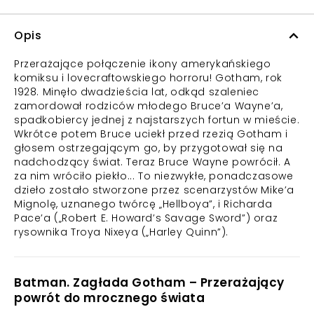
Opis
Przerażające połączenie ikony amerykańskiego
komiksu i lovecraftowskiego horroru! Gotham, rok
1928. Minęło dwadzieścia lat, odkąd szaleniec
zamordował rodziców młodego Bruce’a Wayne’a,
spadkobiercy jednej z najstarszych fortun w mieście.
Wkrótce potem Bruce uciekł przed rzezią Gotham i
głosem ostrzegającym go, by przygotował się na
nadchodzący świat. Teraz Bruce Wayne powrócił. A
za nim wróciło piekło... To niezwykłe, ponadczasowe
dzieło zostało stworzone przez scenarzystów Mike’a
Mignolę, uznanego twórcę „Hellboya”, i Richarda
Pace’a („Robert E. Howard’s Savage Sword”) oraz
rysownika Troya Nixeya („Harley Quinn”).
Batman. Zagłada Gotham – Przerażający
powrót do mrocznego świata