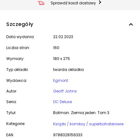
Sprawdź koszt dostawy
Szczegóły
Data wydania:
22.02.2023
Liczba stron:
160
Wymiary:
180 x 275
Typ okładki:
twarda okładka
Wydawca:
Egmont
Autor:
Geoff Johns
Seria:
DC Deluxe
Tytuł:
Batman. Ziemia jeden. Tom 3
Kategorie:
Książki / komiksy / superbohaterowie
EAN:
9788328156333