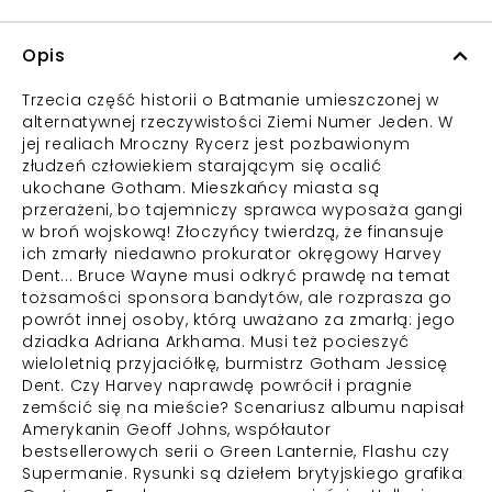
Opis
Trzecia część historii o Batmanie umieszczonej w
alternatywnej rzeczywistości Ziemi Numer Jeden. W
jej realiach Mroczny Rycerz jest pozbawionym
złudzeń człowiekiem starającym się ocalić
ukochane Gotham. Mieszkańcy miasta są
przerażeni, bo tajemniczy sprawca wyposaża gangi
w broń wojskową! Złoczyńcy twierdzą, że finansuje
ich zmarły niedawno prokurator okręgowy Harvey
Dent... Bruce Wayne musi odkryć prawdę na temat
tożsamości sponsora bandytów, ale rozprasza go
powrót innej osoby, którą uważano za zmarłą: jego
dziadka Adriana Arkhama. Musi też pocieszyć
wieloletnią przyjaciółkę, burmistrz Gotham Jessicę
Dent. Czy Harvey naprawdę powrócił i pragnie
zemścić się na mieście? Scenariusz albumu napisał
Amerykanin Geoff Johns, współautor
bestsellerowych serii o Green Lanternie, Flashu czy
Supermanie. Rysunki są dziełem brytyjskiego grafika