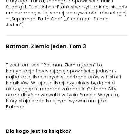
Gary’ego Franka, znanego z opowieści o Hulku i
Supergirl. Duet Johns–Frank stworzył też inną historię
umieszczoną w tej samej rzeczywistości równoległej
– „Superman: Earth One” („Superman: Ziemia
Jeden”).
Batman. Ziemia jeden. Tom 3
Trzeci tom serii "Batman. Ziemia jeden" to
kontynuacja fascynującej opowieści o jednym z
najbardziej ikonicznych superbohaterów w historii
komiksów. W tej publikacji czytelnicy będą mieli
okazję zgłębić mroczne zakamarki Gotham City
oraz odkryć nowe wątki w życiu Bruce'a Wayne'a,
który staje przed kolejnymi wyzwaniami jako
Batman.
Dla kogo jest ta książka?