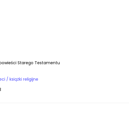
e opowieści Starego Testamentu
Książki / dla dzieci / książki religijne
3