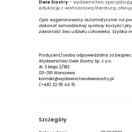
Dwie Siostry
– wydawnictwo specjalizujące
edukację z wartościową literaturą, oferuj
Opis wygenerowany automatycznie na podst
dokonał samodzielnej syntezy korzyści płyn
zawartość bez udziału człowieka. Szybka 
Producent/osoba odpowiedzialna za bezpiec
Wydawnictwo Dwie Siostry Sp. z o.o.
Al. 3 Maja 2/183
00-391 Warszawa
kontakt@wydawnictwodwiesiostry.pl
(+48) 22 115 44 10
Szczegóły