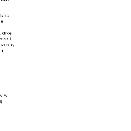
obna
ne
m
, arkę
era i
łczesny
 i
ów w
ę.