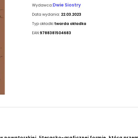
Dwie Siostry
Wydawca:
Data wydania:
22.03.2023
Typ okładki:
twarda okładka
EAN:
9788381504683
 nowatorskiej, literacko-graficznej formie, która prze