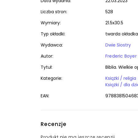
Data wydania:
22.03.2023
Liczba stron:
528
Wymiary:
21.5x30.5
Typ okładki:
twarda okładka
Wydawca:
Dwie Siostry
Autor:
Frederic Boyer
Tytuł:
Biblia. Wielki
Kategorie:
Książki / religia
EAN:
978838150468
Recenzje
Produkt nie ma jeszcze recenzji.