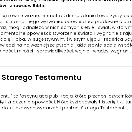
ów i znawców Biblii.
zy są równie ważne: niemal każdemu zdaniu towarzyszy os
odjęli się ambitnego wyzwania: opowiedzieć pradawne biblij
teraz, mogli odnaleźć w nich samych siebie i świat, w który
ndamentalne opowieści: stworzenie świata i wygnanie z raju
iedolę Hioba. W sugestywnym, świeżym ujęciu Fredérica Boy
wiedzi na najważniejsze pytania, jakie stawia sobie wspó
ności, miłości i sprawiedliwości, wojnie i władzy, wygnaniu
ci Starego Testamentu
mentu" to fascynująca publikacja, która przenosi czytelnik
ę i znaczenie opowieści, które kształtowały historię i kultur
 do kluczowych wydarzeń i postaci Starego Testamentu,