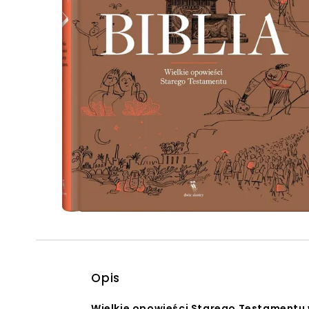
Powiększony kursor
Pomoc w czytaniu
Podkreślenie linków
Opis
Wielkie opowieści Starego Testamentu w