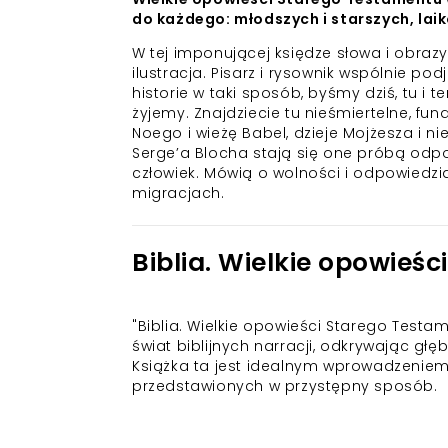
do każdego: młodszych i starszych, laik
W tej imponującej księdze słowa i obra
ilustracja. Pisarz i rysownik wspólnie p
historie w taki sposób, byśmy dziś, tu i 
żyjemy. Znajdziecie tu nieśmiertelne, fu
Noego i wieżę Babel, dzieje Mojżesza i n
Serge’a Blocha stają się one próbą odpo
człowiek. Mówią o wolności i odpowiedzial
migracjach.
Biblia. Wielkie opowieś
"Biblia. Wielkie opowieści Starego Testa
świat biblijnych narracji, odkrywając głębi
Książka ta jest idealnym wprowadzeniem
przedstawionych w przystępny sposób.