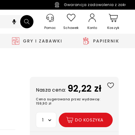
Gwarancja zadowolenia z zakupó
Pomoc
Schowek
Koszyk
Konto
GRY I ZABAWKI
PAPIERNIK
92,22 zł
Nasza cena:
Cena sugerowana przez wydawcę:
159,90 zł
Wybierz opcję
DO KOSZYKA