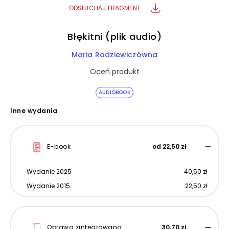
ODSŁUCHAJ FRAGMENT
Błękitni (plik audio)
Maria Rodziewiczówna
Oceń produkt
AUDIOBOOK
Inne wydania
E-book
od 22,50 zł
Wydanie 2025
40,50 zł
Wydanie 2015
22,50 zł
Oprawa zintegrowana
30,70 zł