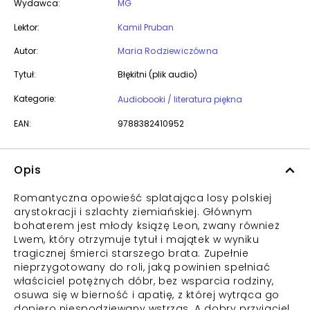
Wydawca:
MG
Lektor:
Kamil Pruban
Autor:
Maria Rodziewiczówna
Tytuł:
Błękitni (plik audio)
Kategorie:
Audiobooki / literatura piękna
EAN:
9788382410952
Opis
Romantyczna opowieść splatająca losy polskiej
arystokracji i szlachty ziemiańskiej. Głównym
bohaterem jest młody książę Leon, zwany również
Lwem, który otrzymuje tytuł i majątek w wyniku
tragicznej śmierci starszego brata. Zupełnie
nieprzygotowany do roli, jaką powinien spełniać
właściciel potężnych dóbr, bez wsparcia rodziny,
osuwa się w bierność i apatię, z której wytrąca go
dopiero niespodziewany wstrząs. A dobry przyjaciel