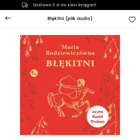
Dostawa 0 zł do sieci księgarń
Błękitni (plik audio)