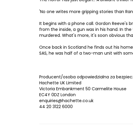
'No one writes more gripping stories than Rank
It begins with a phone call. Gordon Reeve's b
from the inside, a gun was in his hand. In the
murdered. What's more, it's soon obvious that 
Once back in Scotland he finds out his home 
SAS, he was half of a two-man unit with someo
Producent/osoba odpowiedzialna za bezpiec
Hachette UK Limited
Victoria Embankment 50 Carmelite House
EC4Y 0DZ London
enquiries@hachette.co.uk
44 20 3122 6000