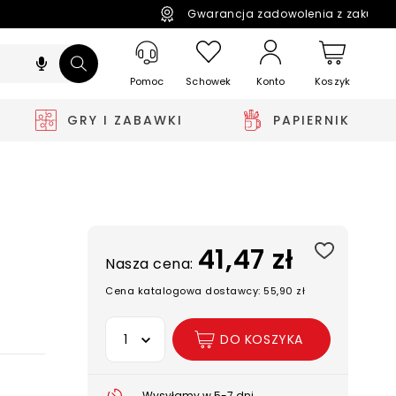
Gwarancja zadowolenia z zakupó
Pomoc
Schowek
Koszyk
Konto
GRY I ZABAWKI
PAPIERNIK
41,47 zł
Nasza cena:
Cena katalogowa dostawcy: 55,90 zł
Wybierz opcję
DO KOSZYKA
Wysyłamy w 5-7 dni