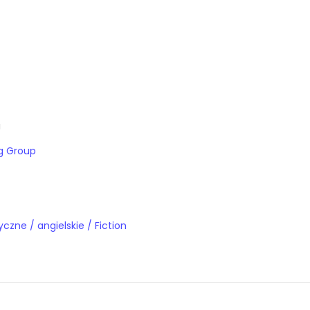
a
ng Group
Książki obcojęzyczne / angielskie / Fiction