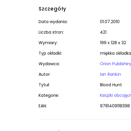
Szczegóły
Data wydania:
01.07.2010
Liczba stron:
421
Wymiary:
199 x 128 x 32
Typ okładki:
miękka okładk
Wydawca:
Orion Publishi
Autor:
Ian Rankin
Tytuł:
Blood Hunt
Kategorie:
EAN:
9781409118398