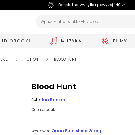
Bezpłatna wysyłka powyżej 149 zł
AUDIOBOOKI
MUZYKA
FILMY
SKIE
FICTION
BLOOD HUNT
Blood Hunt
Ian Rankin
Autor:
Oceń produkt
Orion Publishing Group
Wydawca: