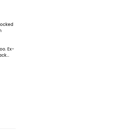
 locked
n
oo. Ex-
ck...