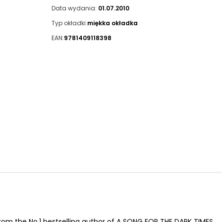
Data wydania:
01.07.2010
Typ okładki:
miękka okładka
EAN:
9781409118398
er from the No.1 bestselling author of A SONG FOR THE DARK TIMES.