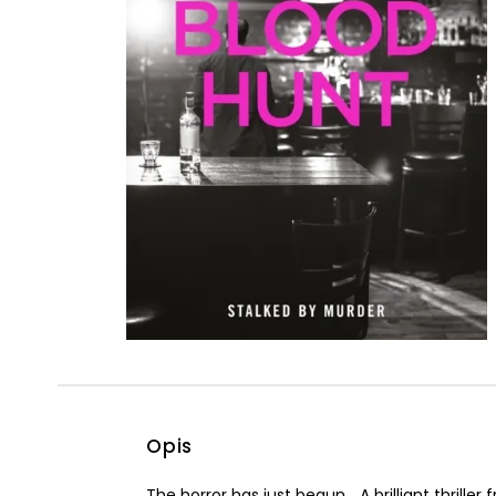
Powiększony kursor
Pomoc w czytaniu
Podkreślenie linków
Opis
The horror has just begun... A brilliant thrill