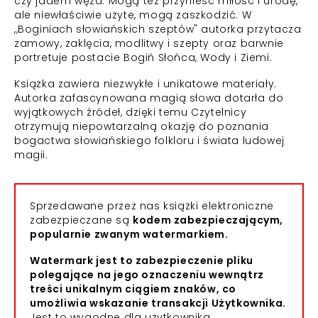
czy jadem węża. Mogą też przynieść miłość i urodę,
ale niewłaściwie użyte, mogą zaszkodzić. W
,,Boginiach słowiańskich szeptów" autorka przytacza
zamowy, zaklęcia, modlitwy i szepty oraz barwnie
portretuje postacie Bogiń Słońca, Wody i Ziemi.
Książka zawiera niezwykłe i unikatowe materiały.
Autorka zafascynowana magią słowa dotarła do
wyjątkowych źródeł, dzięki temu Czytelnicy
otrzymują niepowtarzalną okazję do poznania
bogactwa słowiańskiego folkloru i świata ludowej
magii.
Sprzedawane przez nas książki elektroniczne
zabezpieczane są
kodem zabezpieczającym,
popularnie zwanym watermarkiem.
Watermark jest to zabezpieczenie pliku
polegające na jego oznaczeniu wewnątrz
treści unikalnym ciągiem znaków, co
umożliwia wskazanie transakcji Użytkownika.
Jest to wygodne dla użytkownika