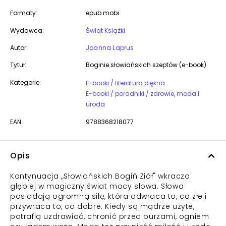
Formaty:
epub mobi
Wydawca:
Świat Książki
Autor:
Joanna Laprus
Tytuł:
Boginie słowiańskich szeptów (e-book)
Kategorie:
E-booki / literatura piękna
E-booki / poradniki / zdrowie, moda i
uroda
EAN:
9788368218077
Opis
Kontynuacja ,,Słowiańskich Bogiń Ziół" wkracza
głębiej w magiczny świat mocy słowa. Słowa
posiadają ogromną siłę, która odwraca to, co złe i
przywraca to, co dobre. Kiedy są mądrze użyte,
potrafią uzdrawiać, chronić przed burzami, ogniem