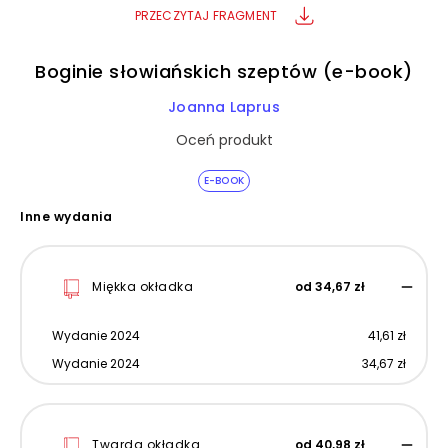
PRZECZYTAJ FRAGMENT
Boginie słowiańskich szeptów (e-book)
Joanna Laprus
Oceń produkt
E-BOOK
Inne wydania
Miękka okładka
od 34,67 zł
Wydanie 2024
41,61 zł
Wydanie 2024
34,67 zł
Twarda okładka
od 40,98 zł