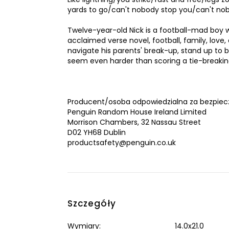
yards to go/can't nobody stop you/can't n
Twelve-year-old Nick is a football-mad boy w
acclaimed verse novel, football, family, love,
navigate his parents' break-up, stand up to b
seem even harder than scoring a tie-breaking,
Producent/osoba odpowiedzialna za bezpiec
Penguin Random House Ireland Limited
Morrison Chambers, 32 Nassau Street
D02 YH68 Dublin
productsafety@penguin.co.uk
Szczegóły
Wymiary:
14.0x21.0