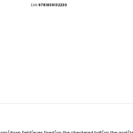
EAN:
9781839132230
 zoom/down field/eyes fixed/on the checkered ball/on the goal/t