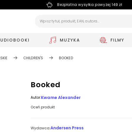
Bezpłatna wysyłka powyżej 149 zł
AUDIOBOOKI
MUZYKA
FILMY
SKIE
CHILDREN'S
BOOKED
Booked
Kwame Alexander
Autor:
Oceń produkt
Andersen Press
Wydawca: