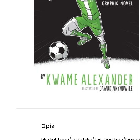
Powiększony kursor
Pomoc w czytaniu
Podkreślenie linków
Opis
Like lightning/you strike/fast and free/legs