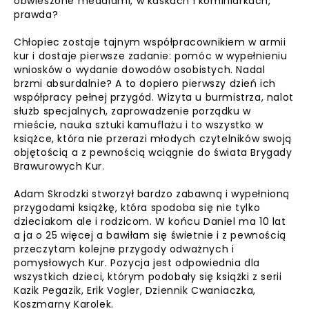
obwieszone medalami, w kaskach i kominiarkach,
prawda?
Chłopiec zostaje tajnym współpracownikiem w armii
kur i dostaje pierwsze zadanie: pomóc w wypełnieniu
wniosków o wydanie dowodów osobistych. Nadal
brzmi absurdalnie? A to dopiero pierwszy dzień ich
współpracy pełnej przygód. Wizyta u burmistrza, nalot
służb specjalnych, zaprowadzenie porządku w
mieście, nauka sztuki kamuflażu i to wszystko w
książce, która nie przerazi młodych czytelników swoją
objętością a z pewnością wciągnie do świata Brygady
Brawurowych Kur.
Adam Skrodzki stworzył bardzo zabawną i wypełnioną
przygodami książkę, która spodoba się nie tylko
dzieciakom ale i rodzicom. W końcu Daniel ma 10 lat
a ja o 25 więcej a bawiłam się świetnie i z pewnością
przeczytam kolejne przygody odważnych i
pomysłowych Kur. Pozycja jest odpowiednia dla
wszystkich dzieci, którym podobały się książki z serii
Kazik Pegazik, Erik Vogler, Dziennik Cwaniaczka,
Koszmarny Karolek.