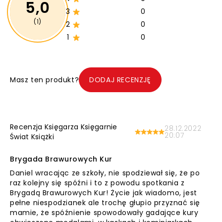
5,0
3
0
(1)
2
0
1
0
Masz ten produkt?
DODAJ RECENZJĘ
Recenzja Księgarza Księgarnie
28.12.2022
20:07
Świat Książki
Brygada Brawurowych Kur
Daniel wracając ze szkoły, nie spodziewał się, że po
raz kolejny się spóźni i to z powodu spotkania z
Brygadą Brawurowych Kur! Życie jak wiadomo, jest
pełne niespodzianek ale trochę głupio przyznać się
mamie, że spóźnienie spowodowały gadające kury