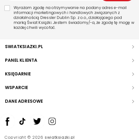
Wyrażam zgodę na otrzymywanie na podany adres e-mail
informacji marketingowych i handlowych związanych z
działalnością Dressler Dublin Sp. z o.o., działającego pod
marką Świat Książki. Jestem świadomy/-a, że zgodę tę mogę w
każdej chwili wycofać.
SWIATKSIAZKI.PL
PANEL KLIENTA
KSIĘGARNIE
WSPARCIE
DANE ADRESOWE
Zwiększ rozmiar czcionki
Zmniejsz rozmiar czcionki
Copyright © 2026
swiatksiazki.pl