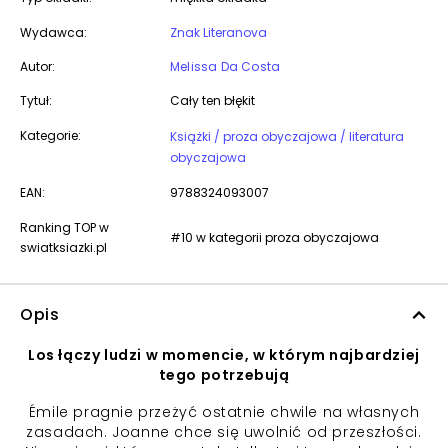
Wydawca:
Znak Literanova
Autor:
Melissa Da Costa
Tytuł:
Cały ten błękit
Kategorie:
Książki / proza obyczajowa / literatura
obyczajowa
EAN:
9788324093007
Ranking TOP w
#10 w kategorii proza obyczajowa
swiatksiazki.pl
Opis
Los łączy ludzi w momencie, w którym najbardziej
tego potrzebują
Émile pragnie przeżyć ostatnie chwile na własnych
zasadach. Joanne chce się uwolnić od przeszłości.