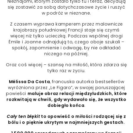
Nieznajomi, którym zostało tylko tu i teraz, decydują
się zostawić za sobą dotychczasowe życie i ruszyć
w podróż w nieznane.
Z czasem wyprawa kamperem przez malownicze
krajobrazy południowej Francji staje się czymś
więcej niż tylko ucieczką. Podczas wspólnej drogi
Émile i Joanne odnajdują to, czego oboje szukali –
spokój, zapomnienie i odwagę, by nie odkładać
niczego na później.
Oraz coś więcej – szansę na miłość, która zdarza się
tylko raz w życiu.
Mélissa Da Costa
, francuska autorka bestsellerów
wyróżniona przez „Le Figaro”, w swojej poruszającej
powieści
maluje obraz relacji międzyludzkich, które
rozkwitają w chwili, gdy wydawało się, że wszystko
dobiegło końca
.
Cały ten błękit
to opowieść o miłości rodzącej się z
bólu i o pięknie ukrytym w najmniejszych gestach.