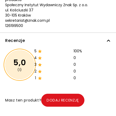
Społeczny Instytut Wydawniczy Znak Sp. z o.o.
ul. Kościuszki 37
30-105 Kraków
sekretariat@znak.com.pl
126199500
Recenzje
5
100%
4
0
5,0
3
0
(1)
2
0
1
0
Masz ten produkt?
DODAJ RECENZJĘ