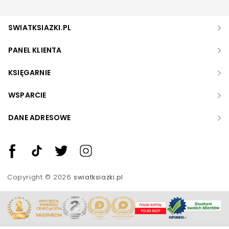
SWIATKSIAZKI.PL
PANEL KLIENTA
KSIĘGARNIE
WSPARCIE
DANE ADRESOWE
Zwiększ rozmiar czcionki
Zmniejsz rozmiar czcionki
Copyright © 2026
swiatksiazki.pl
Odwróć kolory
Skala szarości
Pomoc w czytaniu