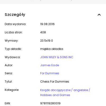
Szczegóły
Data wydania:
19.08.2016
Liczba stron:
408
Wymiary:
23.5x19.0
Typ okładki:
miękka okładka
Wydawca:
JOHN WILEY & SONS INC
Autor:
James Eade
Seria:
For Dummies
Tytuł:
Chess For Dummies
Kategorie:
Książki obcojęzyczne / angielskie /
Hobbies and Games
EAN:
9781119280019