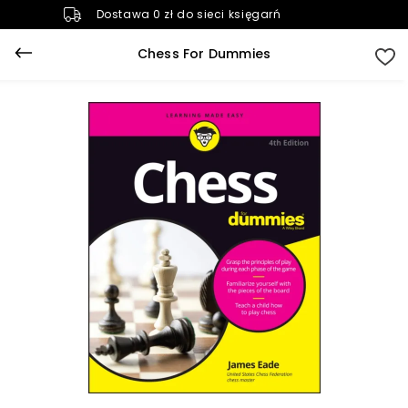
Dostawa 0 zł do sieci księgarń
Chess For Dummies