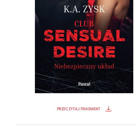
Powiększony kursor
Pomoc w czytaniu
Podkreślenie linków
PRZECZYTAJ FRAGMENT