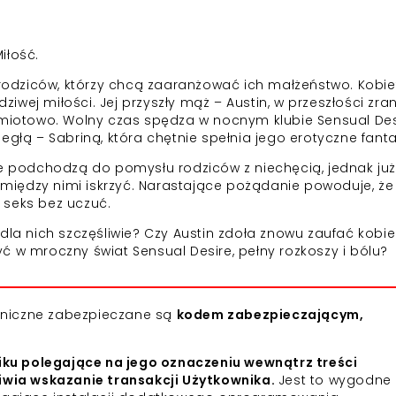
iłość.
 rodziców, którzy chcą zaaranżować ich małżeństwo. Kobie
wej miłości. Jej przyszły mąż – Austin, w przeszłości zra
dmiotowo. Wolny czas spędza w nocnym klubie Sensual Des
egłą – Sabriną, która chętnie spełnia jego erotyczne fanta
ne podchodzą do pomysłu rodziców z niechęcią, jednak już
iędzy nimi iskrzyć. Narastające pożądanie powoduje, że
 seks bez uczuć.
dla nich szczęśliwie? Czy Austin zdoła znowu zaufać kobie
ć w mroczny świat Sensual Desire, pełny rozkoszy i bólu?
roniczne zabezpieczane są
kodem zabezpieczającym,
iku polegające na jego oznaczeniu wewnątrz treści
iwia wskazanie transakcji Użytkownika.
Jest to wygodne 