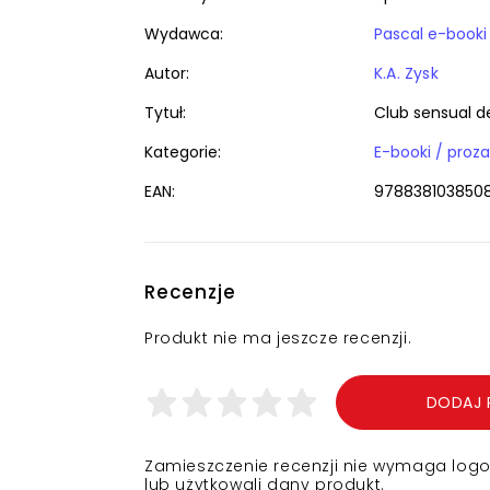
Wydawca:
Pascal e-booki
Autor:
K.A. Zysk
Tytuł:
Club sensual d
Kategorie:
E-booki / proz
EAN:
978838103850
Recenzje
Produkt nie ma jeszcze recenzji.
DODAJ 
Zamieszczenie recenzji nie wymaga logowa
lub użytkowali dany produkt.