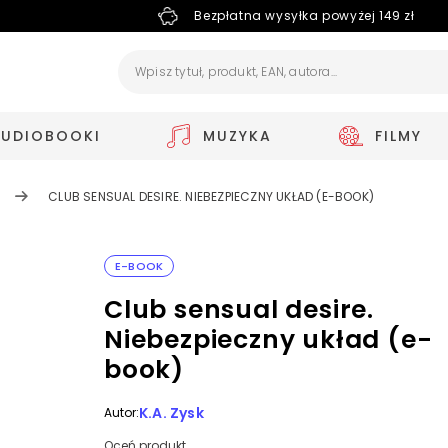
Bezpłatna wysyłka powyżej 149 zł
AUDIOBOOKI
MUZYKA
FILMY
CLUB SENSUAL DESIRE. NIEBEZPIECZNY UKŁAD (E-BOOK)
E-BOOK
Club sensual desire.
Niebezpieczny układ (e-
book)
K.A. Zysk
Autor:
Oceń produkt