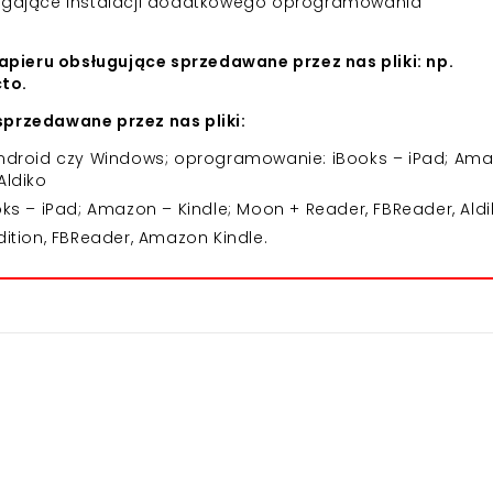
agające instalacji dodatkowego oprogramowania
apieru obsługujące sprzedawane przez nas pliki: np.
cto.
przedawane przez nas pliki:
 Android czy Windows; oprogramowanie: iBooks – iPad; Am
Aldiko
 – iPad; Amazon – Kindle; Moon + Reader, FBReader, Aldi
dition, FBReader, Amazon Kindle.