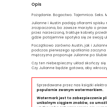
Opis
Pożądanie. Bogactwo. Tajemnica. Seks. M
Julianne i Austin padają ofiarami spisku
zrozpaczona, bo zawsze marzyła o prawdzi
przez narzeczoną, traktuje kobiety prze
gdzie potajemnie spotyka się ze swoją ul
Początkowo zarówno Austin, jak i Julian
podczas pierwszego spotkania zaczyna m
mężczyzna proponuje Julianne po ślubie
Czy ten niebezpieczny układ skończy się 
Czy Julianne będzie gotowa, aby wkroczy
Sprzedawane przez nas książki elekt
popularnie zwanym watermarkiem.
Watermark jest to zabezpieczenie pl
unikalnym ciągiem znaków, co umożl