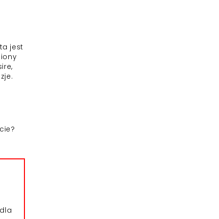
ta jest
niony
ire,
zje.
cie?
dla