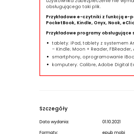
użytkownika zabezpieczenie nie wym
obsługującego taki plik.
Przykładowe e-czytniki z funkcją e-p
PocketBook, Kindle, Onyx, Nook, eCli
Przykładowe programy obsługujące s
tablety: iPad, tablety z systemem
– Kindle; Moon + Reader, FBReader, 
smartphony, oprogramowanie iBooks
komputery: Calibre, Adobe Digital E
Szczegóły
Data wydania:
01.10.2021
Formaty:
epub mobi