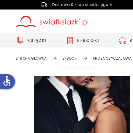
Dostawa 0 zł do sieci księgarń
KSIĄŻKI
E-BOOKI
STRONA GŁÓWNA
E-BOOKI
PROZA OBYCZAJOWA
accessible
Zwiększ rozmiar czcionki
Zmniejsz rozmiar czcionki
Odwróć kolory
Skala szarości