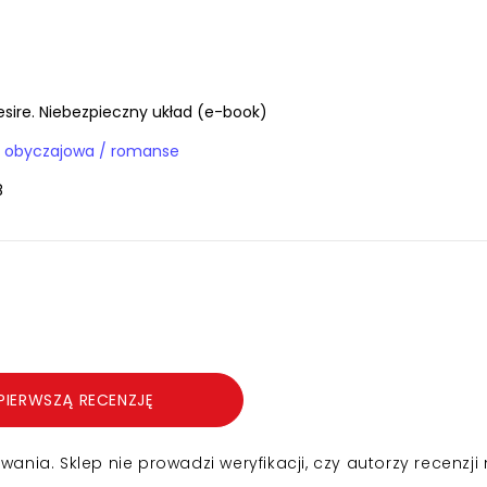
esire. Niebezpieczny układ (e-book)
a obyczajowa / romanse
8
PIERWSZĄ RECENZJĘ
nia. Sklep nie prowadzi weryfikacji, czy autorzy recenzji 