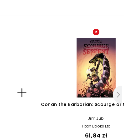
2
Conan the Barbarian: Scourge of the Se
Jim Zub
Titan Books Ltd
61,84 zł