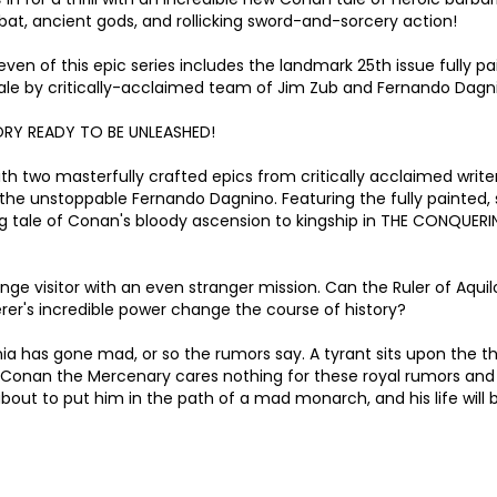
at, ancient gods, and rollicking sword-and-sorcery action!
en of this epic series includes the landmark 25th issue fully pa
tale by critically-acclaimed team of Jim Zub and Fernando Dagn
ORY READY TO BE UNLEASHED!
th two masterfully crafted epics from critically acclaimed write
 the unstoppable Fernando Dagnino. Featuring the fully painted, 
 tale of Conan's bloody ascension to kingship in THE CONQUER
 visitor with an even stranger mission. Can the Ruler of Aquil
erer's incredible power change the course of history?
 has gone mad, or so the rumors say. A tyrant sits upon the t
ad. Conan the Mercenary cares nothing for these royal rumors and
s about to put him in the path of a mad monarch, and his life will 