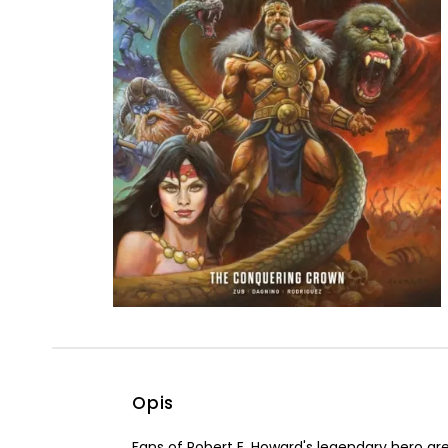
Powiększony kursor
Pomoc w czytaniu
Podkreślenie linków
Opis
Fans of Robert E. Howard's legendary hero are 