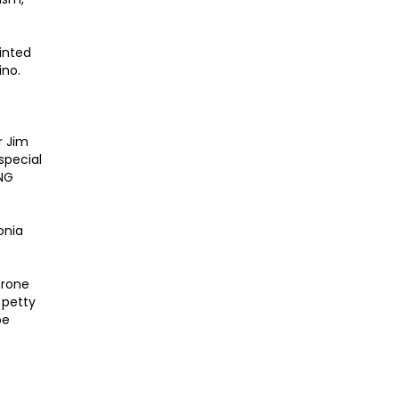
inted
ino.
r Jim
special
ING
onia
hrone
 petty
be