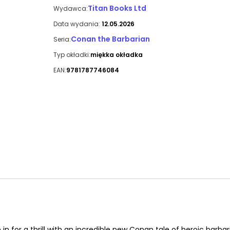
Titan Books Ltd
Wydawca:
Data wydania:
12.05.2026
Conan the Barbarian
Seria:
Typ okładki:
miękka okładka
EAN:
9781787746084
in for a thrill with an incredible new Conan tale of heroic barbar