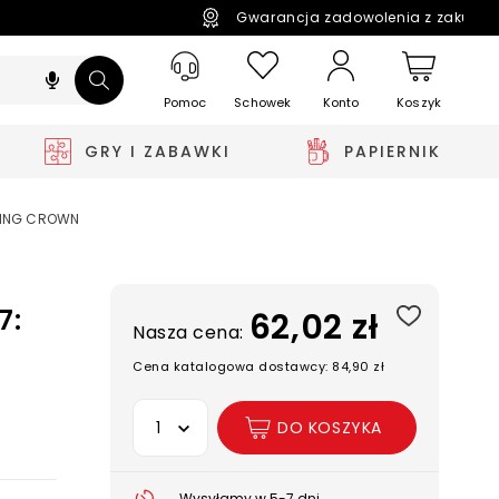
Gwarancja zadowolenia z zakupó
Pomoc
Schowek
Koszyk
Konto
GRY I ZABAWKI
PAPIERNIK
RING CROWN
7:
62,02 zł
Nasza cena:
Cena katalogowa dostawcy: 84,90 zł
Wybierz opcję
DO KOSZYKA
Wysyłamy w 5-7 dni