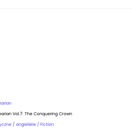
a
barian
arian Vol.7: The Conquering Crown
Książki obcojęzyczne / angielskie / Fiction