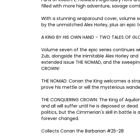
filled with more high adventure, savage comb
With a stunning wraparound cover, volume sev
by the unmatched Alex Horley, plus an epic 
A KING BY HIS OWN HAND – TWO TALES OF GL
Volume seven of the epic series continues wi
Zub, alongside the inimitable Alex Horley and
extended issue THE NOMAD, and the sweeping
CROWN!
THE NOMAD: Conan the King welcomes a strange
prove his mettle or will the mysterious wand
THE CONQUERING CROWN: The King of Aquilonia
and all will suffer until he is deposed or de
politics, but the Cimmerian's skill in battle i
forever changed.
Collects Conan the Barbarian #25-28