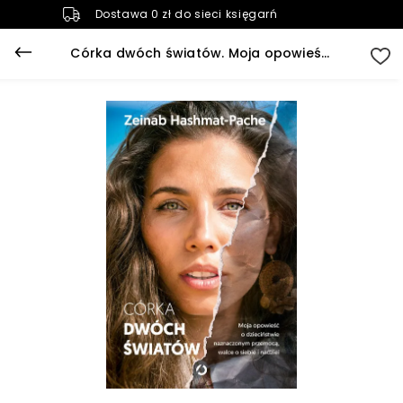
Dostawa 0 zł do sieci księgarń
Córka dwóch światów. Moja opowieść o dzieciństwie naznaczonym przemocą, walce o siebie i nadziei (e-book)