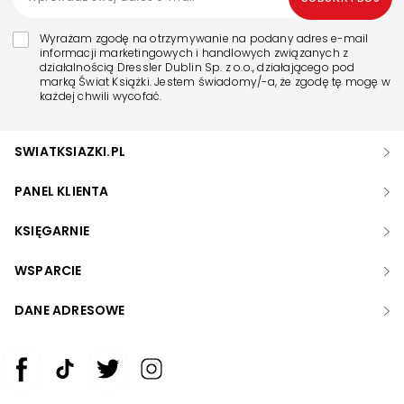
Wyrażam zgodę na otrzymywanie na podany adres e-mail
informacji marketingowych i handlowych związanych z
działalnością Dressler Dublin Sp. z o.o., działającego pod
marką Świat Książki. Jestem świadomy/-a, że zgodę tę mogę w
każdej chwili wycofać.
SWIATKSIAZKI.PL
PANEL KLIENTA
KSIĘGARNIE
WSPARCIE
DANE ADRESOWE
Zwiększ rozmiar czcionki
Zmniejsz rozmiar czcionki