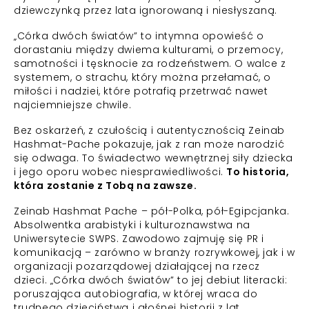
dziewczynką przez lata ignorowaną i niesłyszaną.
„Córka dwóch światów” to intymna opowieść o
dorastaniu między dwiema kulturami, o przemocy,
samotności i tęsknocie za rodzeństwem. O walce z
systemem, o strachu, który można przełamać, o
miłości i nadziei, które potrafią przetrwać nawet
najciemniejsze chwile.
Bez oskarżeń, z czułością i autentycznością Zeinab
Hashmat-Pache pokazuje, jak z ran może narodzić
się odwaga. To świadectwo wewnętrznej siły dziecka
i jego oporu wobec niesprawiedliwości.
To historia,
która zostanie z Tobą na zawsze.
Zeinab Hashmat Pache – pół-Polka, pół-Egipcjanka.
Absolwentka arabistyki i kulturoznawstwa na
Uniwersytecie SWPS. Zawodowo zajmuję się PR i
komunikacją – zarówno w branży rozrywkowej, jak i w
organizacji pozarządowej działającej na rzecz
dzieci. „Córka dwóch światów” to jej debiut literacki:
poruszająca autobiografia, w której wraca do
trudnego dzieciństwa i głośnej historii z lat