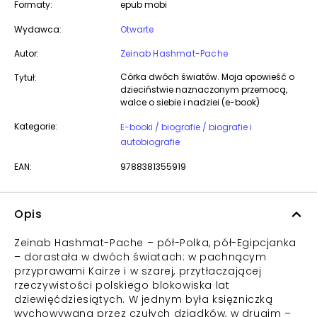
Formaty:
epub mobi
Wydawca:
Otwarte
Autor:
Zeinab Hashmat-Pache
Córka dwóch światów. Moja opowieść o
Tytuł:
dzieciństwie naznaczonym przemocą,
walce o siebie i nadziei (e-book)
Kategorie:
E-booki / biografie / biografie i
autobiografie
EAN:
9788381355919
Opis
Zeinab Hashmat-Pache – pół-Polka, pół-Egipcjanka
– dorastała w dwóch światach: w pachnącym
przyprawami Kairze i w szarej, przytłaczającej
rzeczywistości polskiego blokowiska lat
dziewięćdziesiątych. W jednym była księżniczką
wychowywaną przez czułych dziadków, w drugim –