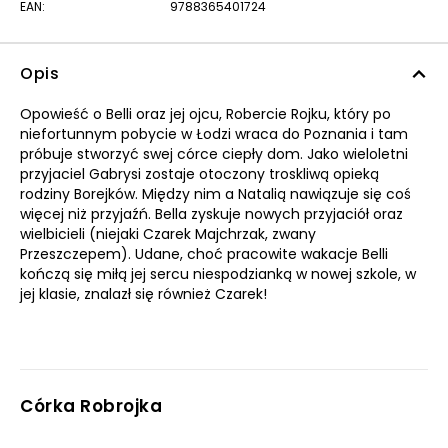
EAN:
9788365401724
Opis
Opowieść o Belli oraz jej ojcu, Robercie Rojku, który po
niefortunnym pobycie w Łodzi wraca do Poznania i tam
próbuje stworzyć swej córce ciepły dom. Jako wieloletni
przyjaciel Gabrysi zostaje otoczony troskliwą opieką
rodziny Borejków. Między nim a Natalią nawiązuje się coś
więcej niż przyjaźń. Bella zyskuje nowych przyjaciół oraz
wielbicieli (niejaki Czarek Majchrzak, zwany
Przeszczepem). Udane, choć pracowite wakacje Belli
kończą się miłą jej sercu niespodzianką w nowej szkole, w
jej klasie, znalazł się również Czarek!
Córka Robrojka