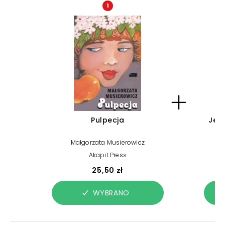
1
Pulpecja
Jeży
Małgorzata Musierowicz
Akapit Press
25,50 zł
WYBRANO