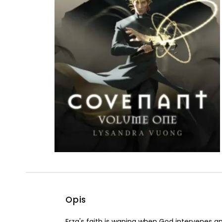
Powiększony kursor
Pomoc w czytaniu
Podkreślenie linków
Opis
Erza's faith is waning when God intervenes 