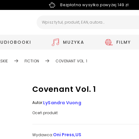
Bezpłatna wysyłka powyżej 149 zł
AUDIOBOOKI
MUZYKA
FILMY
SKIE
FICTION
COVENANT VOL. 1
Covenant Vol. 1
LySandra Vuong
Autor:
Oceń produkt
Oni Press,US
Wydawca: