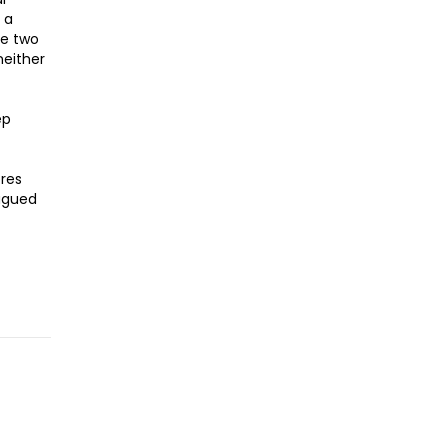
 a
he two
neither
ep
res
lagued