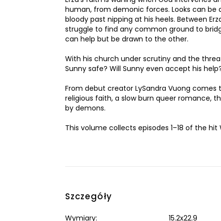
human, from demonic forces. Looks can be d
bloody past nipping at his heels. Between Er
struggle to find any common ground to bridge
can help but be drawn to the other.
With his church under scrutiny and the threat 
Sunny safe? Will Sunny even accept his help
From debut creator LySandra Vuong comes th
religious faith, a slow burn queer romance, 
by demons.
This volume collects episodes 1–18 of the 
Szczegóły
Wymiary:
15.2x22.9