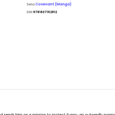
Covenant (Manga)
Seria:
EAN:
9781637152812
and sends him on a mission to protect Sunny, an outwardly norma