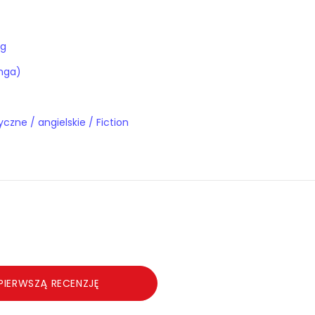
ng
nga)
Książki obcojęzyczne / angielskie / Fiction
PIERWSZĄ RECENZJĘ