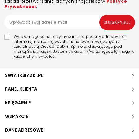
zasad przetwarzania danych znajdziesz w
Polityce
Prywatności
.
SUBSKRYBUJ
Wyrażam zgodę na otrzymywanie na podany adres e-mail
informacji marketingowych i handlowych związanych z
działalnością Dressler Dublin Sp. z o.o., działającego pod
marką Świat Książki. Jestem świadomy/-a, że zgodę tę mogę w
każdej chwili wycofać.
SWIATKSIAZKI.PL
PANEL KLIENTA
KSIĘGARNIE
WSPARCIE
DANE ADRESOWE