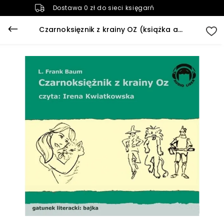
Dostawa 0 zł do sieci księgarń
Czarnoksięznik z krainy OZ (książka audio)