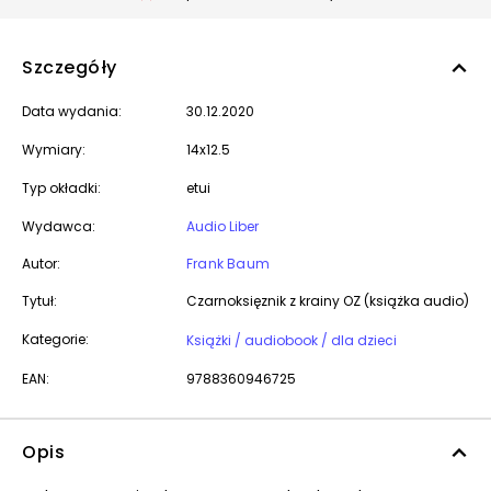
Szczegóły
Data wydania:
30.12.2020
Wymiary:
14x12.5
Typ okładki:
etui
Wydawca:
Audio Liber
Autor:
Frank Baum
Tytuł:
Czarnoksięznik z krainy OZ (książka audio)
Kategorie:
Książki / audiobook / dla dzieci
EAN:
9788360946725
Opis