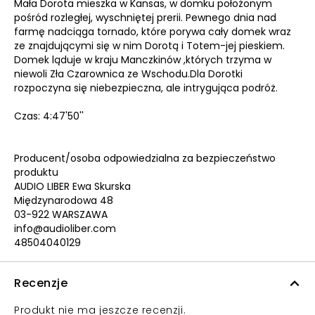
Mała Dorota mieszka w Kansas, w domku położonym
pośród rozległej, wyschniętej prerii. Pewnego dnia nad
farmę nadciąga tornado, które porywa cały domek wraz
ze znajdującymi się w nim Dorotą i Totem-jej pieskiem.
Domek ląduje w kraju Manczkinów ,których trzyma w
niewoli Zła Czarownica ze Wschodu.Dla Dorotki
rozpoczyna się niebezpieczna, ale intrygująca podróż.
Czas: 4:47'50''
Producent/osoba odpowiedzialna za bezpieczeństwo
produktu
AUDIO LIBER Ewa Skurska
Międzynarodowa 48
03-922 WARSZAWA
info@audioliber.com
48504040129
Recenzje
Produkt nie ma jeszcze recenzji.