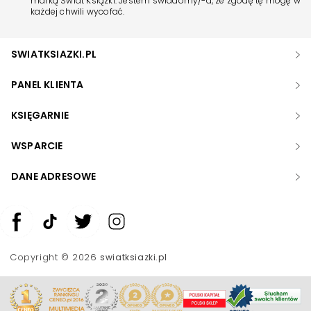
marką Świat Książki. Jestem świadomy/-a, że zgodę tę mogę w
każdej chwili wycofać.
SWIATKSIAZKI.PL
PANEL KLIENTA
KSIĘGARNIE
WSPARCIE
DANE ADRESOWE
Zwiększ rozmiar czcionki
Zmniejsz rozmiar czcionki
Copyright © 2026
swiatksiazki.pl
Odwróć kolory
Skala szarości