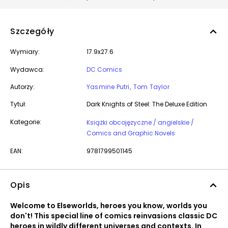
Szczegóły
Wymiary:
17.9x27.6
Wydawca:
DC Comics
Autorzy:
Yasmine Putri
Tom Taylor
Tytuł:
Dark Knights of Steel: The Deluxe Edition
Kategorie:
Książki obcojęzyczne / angielskie /
Comics and Graphic Novels
EAN:
9781799501145
Opis
Welcome to Elseworlds, heroes you know, worlds you
don't! This special line of comics reinvasions classic DC
heroes in wildly different universes and contexts. In