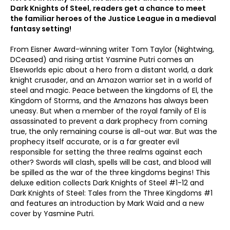
Dark Knights of Steel, readers get a chance to meet
the familiar heroes of the Justice League in a medieval
fantasy setting!
From Eisner Award-winning writer Tom Taylor (Nightwing,
DCeased) and rising artist Yasmine Putri comes an
Elseworlds epic about a hero from a distant world, a dark
knight crusader, and an Amazon warrior set in a world of
steel and magic. Peace between the kingdoms of El, the
Kingdom of Storms, and the Amazons has always been
uneasy. But when a member of the royal family of El is
assassinated to prevent a dark prophecy from coming
true, the only remaining course is all-out war. But was the
prophecy itself accurate, or is a far greater evil
responsible for setting the three realms against each
other? Swords will clash, spells will be cast, and blood will
be spilled as the war of the three kingdoms begins! This
deluxe edition collects Dark Knights of Steel #1-12 and
Dark Knights of Steel: Tales from the Three Kingdoms #1
and features an introduction by Mark Waid and a new
cover by Yasmine Putri.