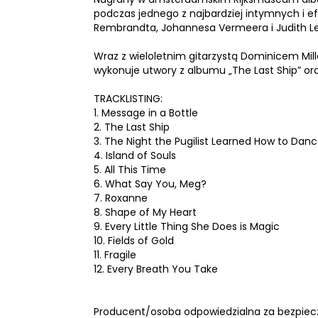
podczas jednego z najbardziej intymnych i ef
Rembrandta, Johannesa Vermeera i Judith Le
Wraz z wieloletnim gitarzystą Dominicem Mille
wykonuje utwory z albumu „The Last Ship” ora
TRACKLISTING:
1. Message in a Bottle
2. The Last Ship
3. The Night the Pugilist Learned How to Dan
4. Island of Souls
5. All This Time
6. What Say You, Meg?
7. Roxanne
8. Shape of My Heart
9. Every Little Thing She Does is Magic
10. Fields of Gold
11. Fragile
12. Every Breath You Take
Producent/osoba odpowiedzialna za bezpiec