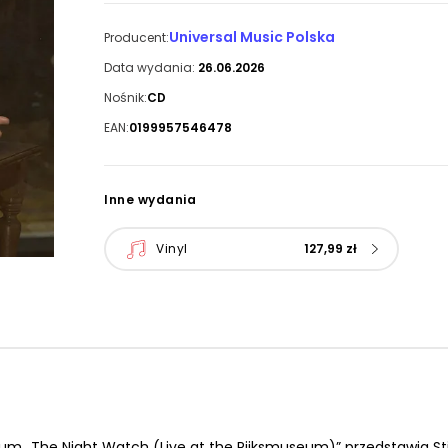
Universal Music Polska
Producent:
Data wydania:
26.06.2026
Nośnik:
CD
EAN:
0199957546478
Inne wydania
Vinyl
127,99 zł
 „The Night Watch (Live at the Rijksmuseum)” przedstawia St