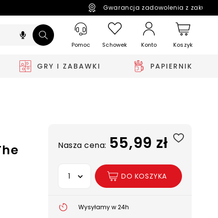
Gwarancja zadowolenia z zakupó
Pomoc
Schowek
Koszyk
Konto
GRY I ZABAWKI
PAPIERNIK
55,99 zł
Nasza cena:
The
Wybierz opcję
DO KOSZYKA
Wysyłamy w 24h