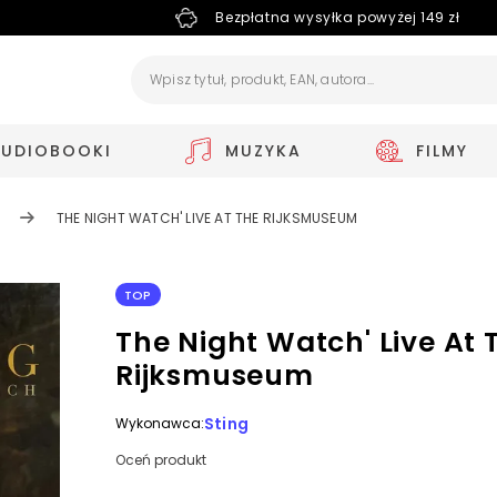
Bezpłatna wysyłka powyżej 149 zł
AUDIOBOOKI
MUZYKA
FILMY
THE NIGHT WATCH' LIVE AT THE RIJKSMUSEUM
TOP
The Night Watch' Live At 
Rijksmuseum
Sting
Wykonawca:
Oceń produkt