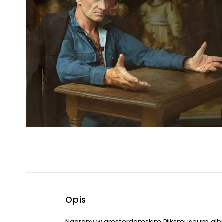
Powiększony kursor
Pomoc w czytaniu
Podkreślenie linków
Opis
Nagrany w amsterdamskim Rijksmuseum album