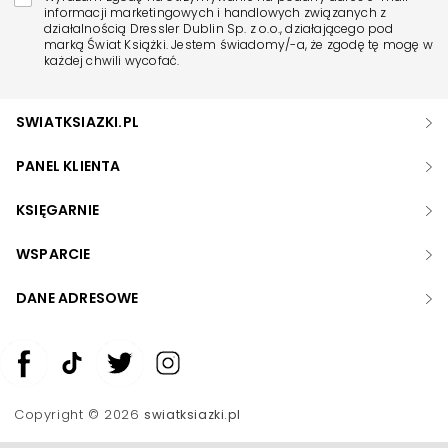
informacji marketingowych i handlowych związanych z
działalnością Dressler Dublin Sp. z o.o., działającego pod
marką Świat Książki. Jestem świadomy/-a, że zgodę tę mogę w
każdej chwili wycofać.
SWIATKSIAZKI.PL
PANEL KLIENTA
KSIĘGARNIE
WSPARCIE
DANE ADRESOWE
Zwiększ rozmiar czcionki
Zmniejsz rozmiar czcionki
Copyright © 2026
swiatksiazki.pl
Odwróć kolory