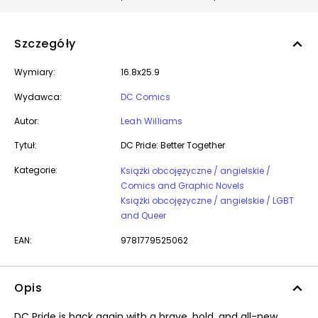
Szczegóły
Wymiary:
16.8x25.9
Wydawca:
DC Comics
Autor:
Leah Williams
Tytuł:
DC Pride: Better Together
Kategorie:
Książki obcojęzyczne / angielskie /
Comics and Graphic Novels
Książki obcojęzyczne / angielskie / LGBT
and Queer
EAN:
9781779525062
Opis
DC Pride is back again with a brave, bold, and all-new