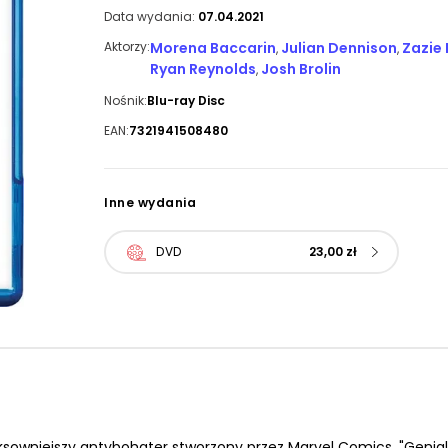
Data wydania:
07.04.2021
Aktorzy:
Morena Baccarin
Julian Dennison
Zazie
,
,
Ryan Reynolds
Josh Brolin
,
Nośnik:
Blu-ray Disc
EAN:
7321941508480
Inne wydania
DVD
23,00 zł
sowniejszy antybohater stworzony przez Marvel Comics. "Genial