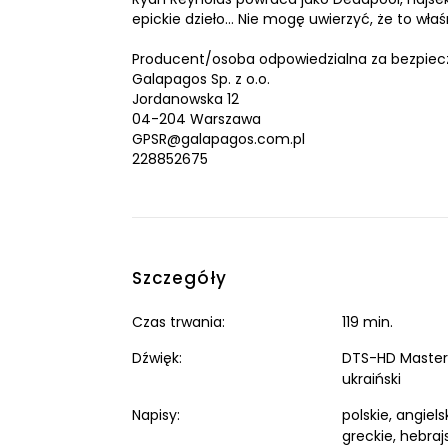
epickie dzieło… Nie mogę uwierzyć, że to wł
Producent/osoba odpowiedzialna za bezpiec
Galapagos Sp. z o.o.
Jordanowska 12
04-204 Warszawa
GPSR@galapagos.com.pl
228852675
Szczegóły
Czas trwania:
119 min.
Dźwięk:
DTS-HD Master Au
ukraiński
Napisy:
polskie, angiels
greckie, hebrajskie, hindi, węgierskie, islandzkie, koreańskie, łotewskie, litewskie,