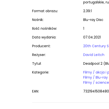
Format obrazu:
2.39:1
Nośnik:
Blu-ray Disc
Ilość nośników:
1
Data wydania:
07.04.2021
Producent:
20th Century S
Reżyser:
David Leitch
Tytuł:
Deadpool 2 (Bl
Kategorie:
Filmy / akcja i
Filmy / Blu-ray
Filmy / science
EAN:
7321941508480