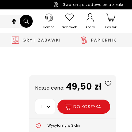
Gwarancja zadowolenia z zakupó
Pomoc
Schowek
Koszyk
Konto
GRY I ZABAWKI
PAPIERNIK
49,50 zł
Nasza cena:
Wybierz opcję
DO KOSZYKA
Wysyłamy w 3 dni