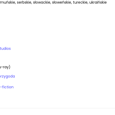
portugalskie, rumuńskie, serbskie, słowackie, słoweńskie, tureckie, ukraińskie
tudios
u-ray)
 przygoda
-fiction