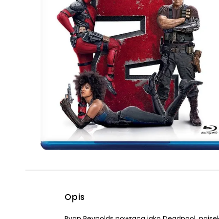
Powiększony kursor
Pomoc w czytaniu
Podkreślenie linków
Opis
Ryan Reynolds powraca jako Deadpool, najsek