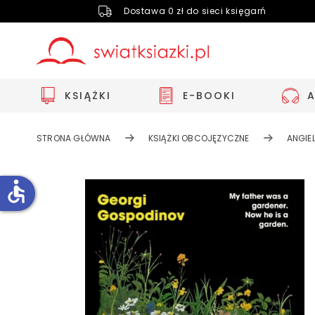
Dostawa 0 zł do sieci księgarń
KSIĄŻKI
E-BOOKI
STRONA GŁÓWNA
KSIĄŻKI OBCOJĘZYCZNE
ANGIEL
accessible
Zwiększ rozmiar czcionki
Zmniejsz rozmiar czcionki
Odwróć kolory
Skala szarości