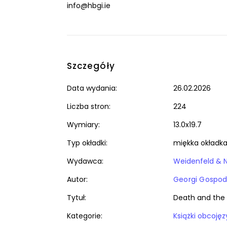
info@hbgi.ie
Szczegóły
Data wydania:
26.02.2026
Liczba stron:
224
Wymiary:
13.0x19.7
Typ okładki:
miękka okładk
Wydawca:
Weidenfeld & N
Autor:
Georgi Gospod
Tytuł:
Death and the
Kategorie: