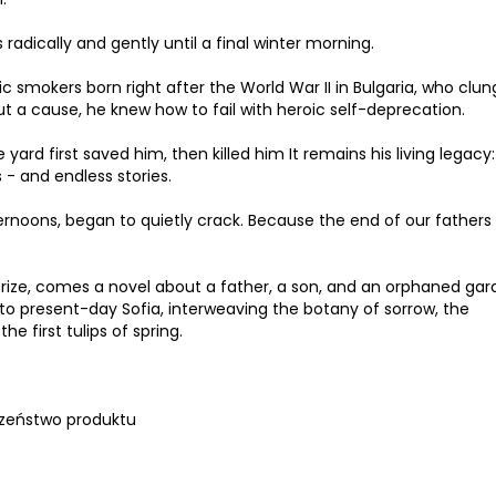
 radically and gently until a final winter morning.
c smokers born right after the World War II in Bulgaria, who clun
out a cause, he knew how to fail with heroic self-deprecation.
yard first saved him, then killed him It remains his living legacy:
 - and endless stories.
afternoons, began to quietly crack. Because the end of our fathers 
Prize, comes a novel about a father, a son, and an orphaned gar
to present-day Sofia, interweaving the botany of sorrow, the
he first tulips of spring.
zeństwo produktu