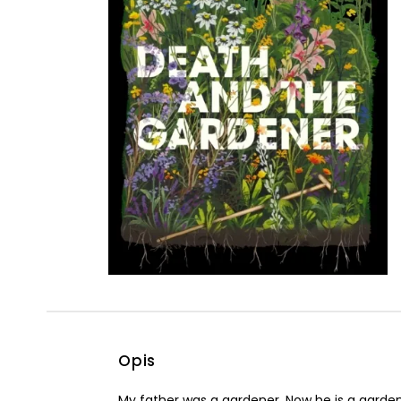
Powiększony kursor
Pomoc w czytaniu
Podkreślenie linków
Opis
My father was a gardener. Now he is a garden