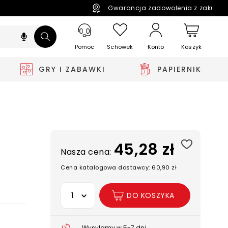
Gwarancja zadowolenia z zakupó
Pomoc
Schowek
Koszyk
Konto
GRY I ZABAWKI
PAPIERNIK
45,28 zł
Nasza cena:
Cena katalogowa dostawcy: 60,90 zł
Wybierz opcję
DO KOSZYKA
Wysyłamy w 5-7 dni