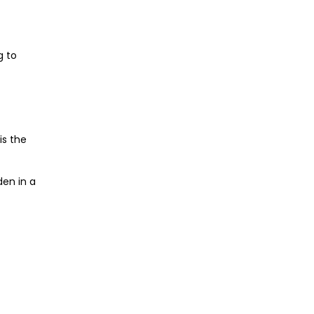
g to
is the
den in a