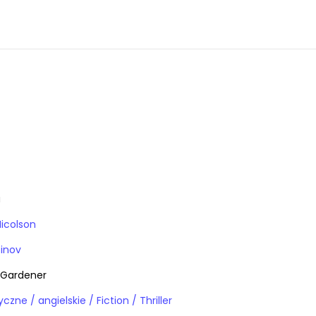
a
icolson
inov
 Gardener
Książki obcojęzyczne / angielskie / Fiction / Thriller