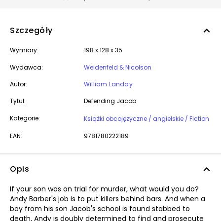
Szczegóły
Wymiary:
198 x 128 x 35
Wydawca:
Weidenfeld & Nicolson
Autor:
William Landay
Tytuł:
Defending Jacob
Kategorie:
Książki obcojęzyczne / angielskie / Fiction
EAN:
9781780222189
Opis
If your son was on trial for murder, what would you do?
Andy Barber's job is to put killers behind bars. And when a
boy from his son Jacob's school is found stabbed to
death, Andy is doubly determined to find and prosecute