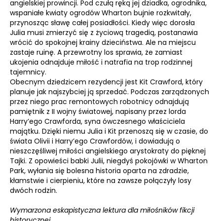
angielskiej prowincji. Pod czułą ręką jej dziadka, ogrodnika,
wspaniałe kwiaty ogrodów Wharton bujnie rozkwitały,
przynosząc sławę całej posiadłości. Kiedy więc dorosła
Julia musi zmierzyć się z życiową tragedią, postanawia
wrócić do spokojnej krainy dzieciństwa. Ale na miejscu
zastaje ruinę. A przewrotny los sprawia, że zamiast
ukojenia odnajduje miłość i natrafia na trop rodzinnej
tajemnicy.
Obecnym dziedzicem rezydencji jest Kit Crawford, który
planuje jak najszybciej ją sprzedać. Podczas zarządzonych
przez niego prac remontowych robotnicy odnajdują
pamiętnik z II wojny światowej, napisany przez lorda
Harry’ego Crawforda, syna ówczesnego właściciela
majątku. Dzięki niemu Julia i Kit przenoszą się w czasie, do
świata Olivii i Harry’ego Crawfordów, i dowiadują o
nieszczęśliwej miłości angielskiego arystokraty do pięknej
Tajki. Z opowieści babki Julii, niegdyś pokojówki w Wharton
Park, wyłania się bolesna historia oparta na zdradzie,
kłamstwie i cierpieniu, które na zawsze połączyły losy
dwóch rodzin.
Wymarzona eskapistyczna lektura dla miłośników fikcji
historycznej.