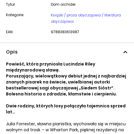
Tytuł:
Dom orchidei
Kategorie:
Książki / proza obyczajowa / literatura
obyczajowa
EAN:
9788383613987
Opis
Powieść, która przyniosła Lucindzie Riley
międzynarodową sławę.
Poruszający, wielowątkowy debiut jednej z najbardziej
znanych pisarek na świecie, uwielbianej autorki
bestsellerowej sagi obyczajowej „Siedem Sióstr”.
Bolesna historia o zdradzie, kłamstwie i cierpieniu.
Dwie rodziny, których losy połączyła tajemnica sprzed
lat…
Julia Forrester, sławna pianistka, wychowała się w miejscu
wolnym od trosk – w Wharton Park, pięknej rezydencji na