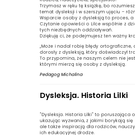
Trzymasz w ręku tę książkę, bo rozumiesz
temat dysleksji i w szerszym ujęciu – ró
Wsparcie osoby z dysleksją to proces, a
Czytanie opowieści o Lilce wspólnie z d
tych niezbędnych oddziaływań.
Dziękuję ci, że podejmujesz ten ważny kro
„Może i nadal robię błędy ortograficzne, 
dorosły z dysleksją, który doświadczył t
To przypomina, że naszym celem nie jest 
którymi mierzą się osoby z dysleksją.
Pedagog Michalina
Dysleksja. Historia Lilki
"Dysleksja. Historia Lilki" to poruszając
ukazując wyzwania, z jakimi borykają się 
ale także inspiracją dla rodziców, nauczy
ich edukacyjnej drodze.