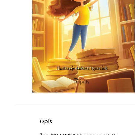
Powiększony kursor
Pomoc w czytaniu
Podkreślenie linków
Opis
Rodzicu, nauczycielu, specjalisto!