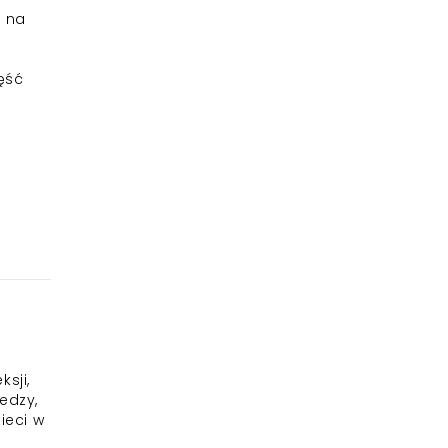
ą na
ęść
sji,
edzy,
ieci w