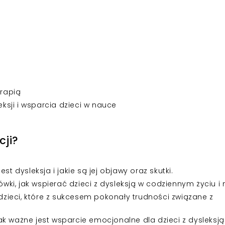
erapią
sji i wsparcia dzieci w nauce
cji?
st dysleksja i jakie są jej objawy oraz skutki.
ki, jak wspierać dzieci z dysleksją w codziennym życiu i 
dzieci, które z sukcesem pokonały trudności związane z
ak ważne jest wsparcie emocjonalne dla dzieci z dysleksją 