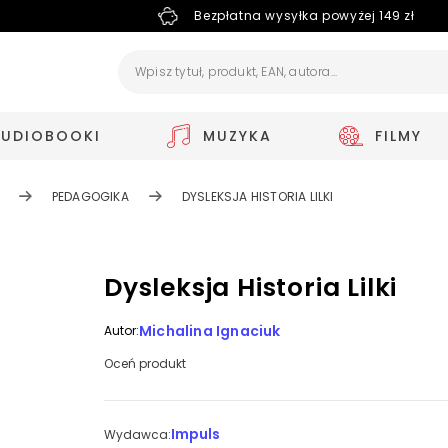
Bezpłatna wysyłka powyżej 149 zł
AUDIOBOOKI
MUZYKA
FILMY
PEDAGOGIKA
DYSLEKSJA HISTORIA LILKI
Dysleksja Historia Lilki
Michalina Ignaciuk
Autor:
Oceń produkt
Impuls
Wydawca: