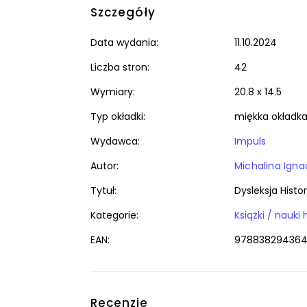
Szczegóły
Data wydania:
11.10.2024
Liczba stron:
42
Wymiary:
20.8 x 14.5
Typ okładki:
miękka okładk
Wydawca:
Impuls
Autor:
Michalina Igna
Tytuł:
Dysleksja Histori
Kategorie:
EAN:
978838294364
Recenzje