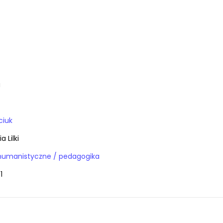
a
ciuk
a Lilki
Książki / nauki humanistyczne / pedagogika
1