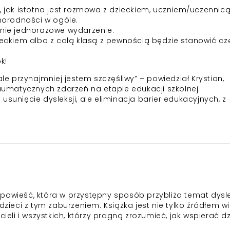
, jak istotna jest rozmowa z dzieckiem, uczniem/uczennic
żnorodności w ogóle.
 nie jednorazowe wydarzenie.
zieckiem albo z całą klasą z pewnością będzie stanowić cz
k!
ale przynajmniej jestem szczęśliwy” – powiedział Krystian,
raumatycznych zdarzeń na etapie edukacji szkolnej.
usunięcie dysleksji, ale eliminacja barier edukacyjnych, z
a opowieść, która w przystępny sposób przybliża temat dyslek
dzieci z tym zaburzeniem. Książka jest nie tylko źródłem wi
cieli i wszystkich, którzy pragną zrozumieć, jak wspierać dz