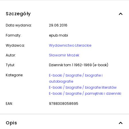
Szczegóły
Data wydania:
29.06.2016
Formaty:
epub mobi
Wydawca:
Wydawnictwo Literackie
Autor:
Sławomir Mrożek
Tytuł:
Dziennik tom 1 1962-1969 (e-book)
Kategorie:
E-booki / biografie / biografie i
autobiografie
E-booki / biografie / biografie literatów
E-booki / biografie / pamiętniki i dzienniki
EAN:
9788308058695
Opis