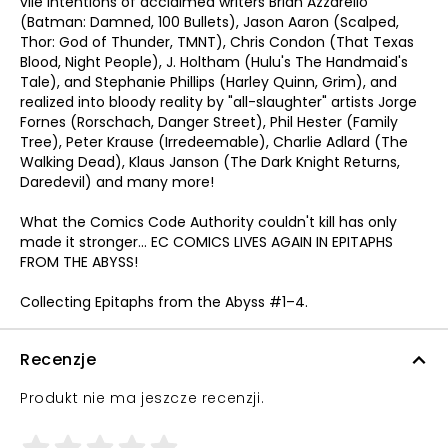
vile intentions of acclaimed writers Brian Azzarello
(Batman: Damned, 100 Bullets), Jason Aaron (Scalped,
Thor: God of Thunder, TMNT), Chris Condon (That Texas
Blood, Night People), J. Holtham (Hulu's The Handmaid's
Tale), and Stephanie Phillips (Harley Quinn, Grim), and
realized into bloody reality by "all-slaughter" artists Jorge
Fornes (Rorschach, Danger Street), Phil Hester (Family
Tree), Peter Krause (Irredeemable), Charlie Adlard (The
Walking Dead), Klaus Janson (The Dark Knight Returns,
Daredevil) and many more!
What the Comics Code Authority couldn't kill has only
made it stronger... EC COMICS LIVES AGAIN IN EPITAPHS
FROM THE ABYSS!
Collecting Epitaphs from the Abyss #1–4.
Recenzje
Produkt nie ma jeszcze recenzji.