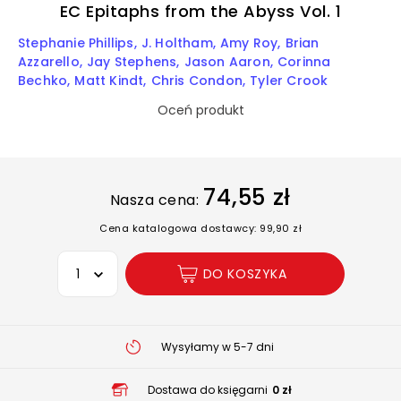
EC Epitaphs from the Abyss Vol. 1
Stephanie Phillips
J. Holtham
Amy Roy
Brian
Azzarello
Jay Stephens
Jason Aaron
Corinna
Bechko
Matt Kindt
Chris Condon
Tyler Crook
Oceń produkt
74,55 zł
Nasza cena:
Cena katalogowa dostawcy: 99,90 zł
Wybierz opcję
DO KOSZYKA
Wysyłamy w 5-7 dni
Dostawa do księgarni
0 zł