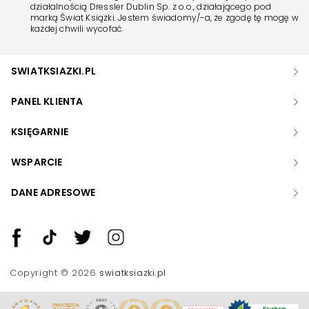
działalnością Dressler Dublin Sp. z o.o., działającego pod
marką Świat Książki. Jestem świadomy/-a, że zgodę tę mogę w
każdej chwili wycofać.
SWIATKSIAZKI.PL
PANEL KLIENTA
KSIĘGARNIE
WSPARCIE
DANE ADRESOWE
Zwiększ rozmiar czcionki
Zmniejsz rozmiar czcionki
Copyright © 2026
swiatksiazki.pl
Odwróć kolory