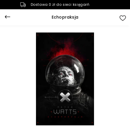
Dostawa 0 zł do sieci księgarń
Echopraksja