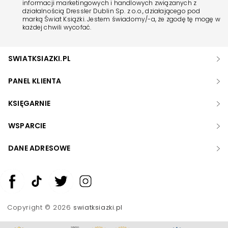
informacji marketingowych i handlowych związanych z
działalnością Dressler Dublin Sp. z o.o., działającego pod
marką Świat Książki. Jestem świadomy/-a, że zgodę tę mogę w
każdej chwili wycofać.
SWIATKSIAZKI.PL
PANEL KLIENTA
KSIĘGARNIE
WSPARCIE
DANE ADRESOWE
Zwiększ rozmiar czcionki
Zmniejsz rozmiar czcionki
Copyright © 2026
swiatksiazki.pl
Odwróć kolory