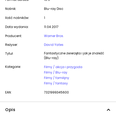
Nośnik:
Blu-ray Disc
Ilość nośników:
1
Data wydania:
11.04.2017
Producent:
Warner Bros.
Reżyser:
David Yates
Fantastyczne zwierzęta i jak je znaleźć
Tytuł:
(Blu-ray)
Kategorie:
Filmy / akcja i przygoda
Filmy / Blu-ray
Filmy / familijny
Filmy / fantasy
EAN:
7321999345600
Opis