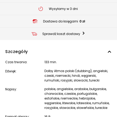
Wysyłamy w 3 dni
Dostawa do księgarni
0 zł
Sprawdź koszt dostawy
Szczegóły
Czas trwania:
133 min.
Dolby Atmos polski (dubbing), angielski,
Dźwięk:
czeski, niemiecki, hindi, węgierski,
rumuński, rosyjski, słowacki, turecki
polskie, angielskie, arabskie, bułgarskie,
Napisy:
chorwackie, czeskie, portugalskie,
estońskie, niemieckie, hebrajskie,
węgierskie, litewskie, łotewskie, rumuńskie,
rosyjskie, słowackie, słoweńskie, tureckie
Format obrazu:
16:9