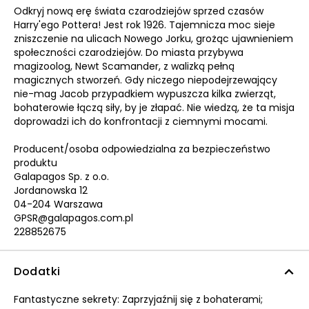
Odkryj nową erę świata czarodziejów sprzed czasów
Harry'ego Pottera! Jest rok 1926. Tajemnicza moc sieje
zniszczenie na ulicach Nowego Jorku, grożąc ujawnieniem
społeczności czarodziejów. Do miasta przybywa
magizoolog, Newt Scamander, z walizką pełną
magicznych stworzeń. Gdy niczego niepodejrzewający
nie-mag Jacob przypadkiem wypuszcza kilka zwierząt,
bohaterowie łączą siły, by je złapać. Nie wiedzą, że ta misja
doprowadzi ich do konfrontacji z ciemnymi mocami.
Producent/osoba odpowiedzialna za bezpieczeństwo
produktu
Galapagos Sp. z o.o.
Jordanowska 12
04-204 Warszawa
GPSR@galapagos.com.pl
228852675
Dodatki
Fantastyczne sekrety: Zaprzyjaźnij się z bohaterami;