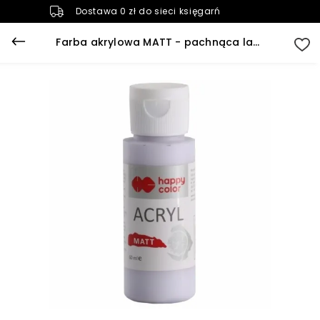
Dostawa 0 zł do sieci księgarń
Farba akrylowa MATT - pachnąca lawenda 60 ml (0060-165)