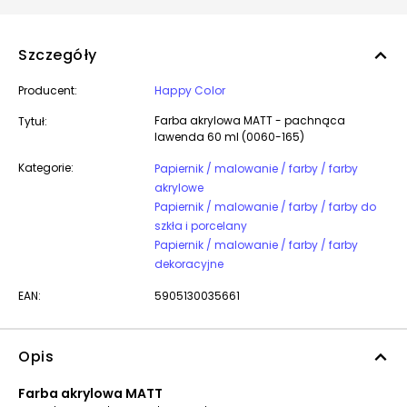
Szczegóły
Producent:
Happy Color
Farba akrylowa MATT - pachnąca
Tytuł:
lawenda 60 ml (0060-165)
Kategorie:
Papiernik / malowanie / farby / farby
akrylowe
Papiernik / malowanie / farby / farby do
szkła i porcelany
Papiernik / malowanie / farby / farby
dekoracyjne
EAN:
5905130035661
Opis
Farba akrylowa MATT