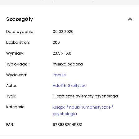
Szczegóły
Data wydania:
06.02.2026
Liczba stron:
206
Wymiary:
23.5 x 16.0
Typ okładki:
miękka okładka
Wydawca:
Impuls
Autor:
Adolf E. Szołtysek
Tytuł:
Filozoficzne dylematy psychologa
Kategorie:
Książki / nauki humanistyczne /
psychologia
EAN:
9788382945331