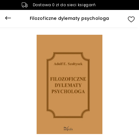
Dostawa 0 zł do sieci księgarń
Filozoficzne dylematy psychologa