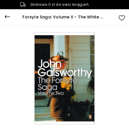
Dostawa 0 zł do sieci księgarń
Forsyte Saga: Volume II - The White Monkey / The Silver Spoon / Swan Song