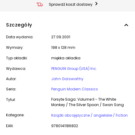
Sprawdź koszt dostawy
Szczegóły
Data wydania:
27.09.2001
Wymiary:
198 x 128 mm
Typ okładki:
miękka okładka
Wydawca:
PENGUIN Group (USA) Inc.
Autor:
John Galsworthy
Seria:
Penguin Modern Classics
Forsyte Saga: Volume II - The White
Tytuł:
Monkey / The Silver Spoon / Swan Song
Kategorie:
Książki obcojęzyczne / angielskie / Fiction
EAN:
9780141186832