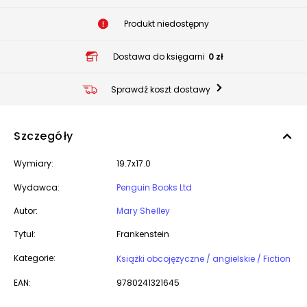
Produkt niedostępny
Dostawa do księgarni
0 zł
Sprawdź koszt dostawy
Szczegóły
Wymiary:
19.7x17.0
Wydawca:
Penguin Books Ltd
Autor:
Mary Shelley
Tytuł:
Frankenstein
Kategorie:
Książki obcojęzyczne / angielskie / Fiction
EAN:
9780241321645