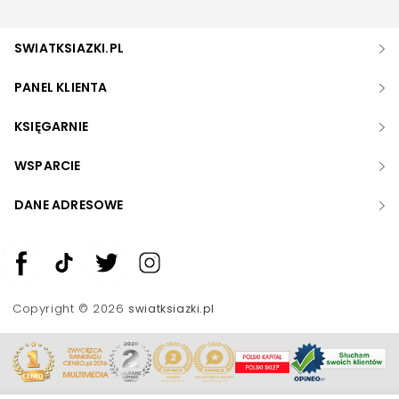
SWIATKSIAZKI.PL
PANEL KLIENTA
KSIĘGARNIE
WSPARCIE
DANE ADRESOWE
Zwiększ rozmiar czcionki
Zmniejsz rozmiar czcionki
Copyright © 2026
swiatksiazki.pl
Odwróć kolory
Skala szarości
Pomoc w czytaniu