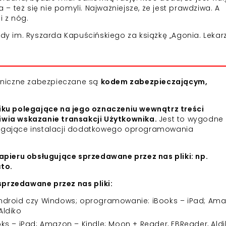
 też się nie pomyli. Najważniejsze, że jest prawdziwa. A
 z nóg.
ody im. Ryszarda Kapuścińskiego za książkę „Agonia. Lekarz
roniczne zabezpieczane są
kodem zabezpieczającym,
iku polegające na jego oznaczeniu wewnątrz treści
iwia wskazanie transakcji Użytkownika.
Jest to wygodne 
agające instalacji dodatkowego oprogramowania
apieru obsługujące sprzedawane przez nas pliki: np.
cto.
przedawane przez nas pliki:
 Android czy Windows; oprogramowanie: iBooks – iPad; Am
Aldiko
 – iPad; Amazon – Kindle; Moon + Reader, FBReader, Aldi