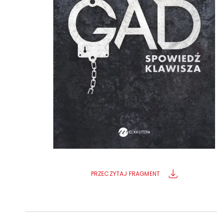
Powiększony kursor
Pomoc w czytaniu
Podkreślenie linków
PRZECZYTAJ FRAGMENT