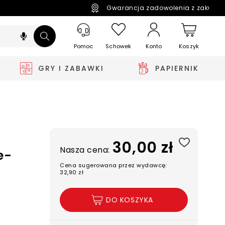
Gwarancja zadowolenia z zakupó
Pomoc
Schowek
Koszyk
Konto
GRY I ZABAWKI
PAPIERNIK
30,00 zł
Nasza cena:
e-
Cena sugerowana przez wydawcę:
32,90 zł
DO KOSZYKA