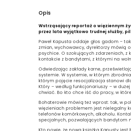
Opis
Wstrząsający reportaż o więziennym życi
przez lata wyjątkowo trudnej służby, p
Paweł Kapusta oddaje głos gadom – tak 
zmian, wychowawcy, dyrektorzy mówią o 
psychice. O szokujących zdarzeniach, z
kontakcie z bandytami, z którymi na woln
Odwiedzając zakłady karne, prześwietlają
systemie. W systemie, w którym zbrodniar
którym pojęcie resocjalizacja stanowi 
Który – według funkcjonariuszy – w duże
chwiać. Bo kto chce iść do pracy, w które
Bohaterowie mówią też wprost: tak, w pol
więzieniach problemem jest nielegalny k
telefonów komórkowych, alkoholu. Kontak
specjalnych, pozwalających bandytom n
Kto powie, że nowa książka Kapusty jest 