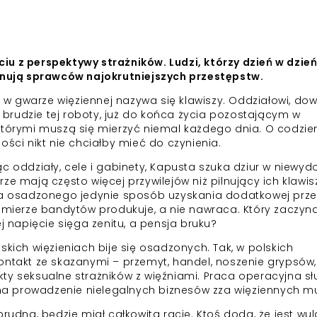
u z perspektywy strażników. Ludzi, którzy dzień w dzień
ilnują sprawców najokrutniejszych przestępstw.
w gwarze więziennej nazywa się klawiszy. Oddziałowi, do
brudzie tej roboty, już do końca życia pozostającym w
 którymi muszą się mierzyć niemal każdego dnia. O codzi
ości nikt nie chciałby mieć do czynienia.
c oddziały, cele i gabinety, Kapusta szuka dziur w niewy
ze mają często więcej przywilejów niż pilnujący ich klawis
dla osadzonego jedynie sposób uzyskania dodatkowej prze
j mierze bandytów produkuje, a nie nawraca. Który zaczyna
j napięcie sięga zenitu, a pensja bruku?
skich więzieniach bije się osadzonych. Tak, w polskich
ontakt ze skazanymi – przemyt, handel, noszenie grypsów,
ty seksualne strażników z więźniami. Praca operacyjna sł
a prowadzenie nielegalnych biznesów zza więziennych m
brudna, będzie miał całkowitą rację. Ktoś doda, że jest wul