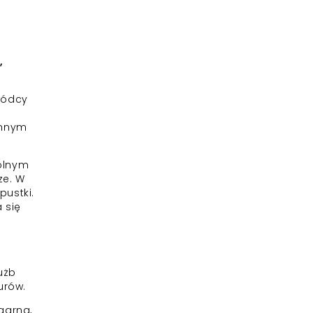
,
wódcy
ennym
dolnym
ze. W
pustki.
 się
użb
urów.
garna,