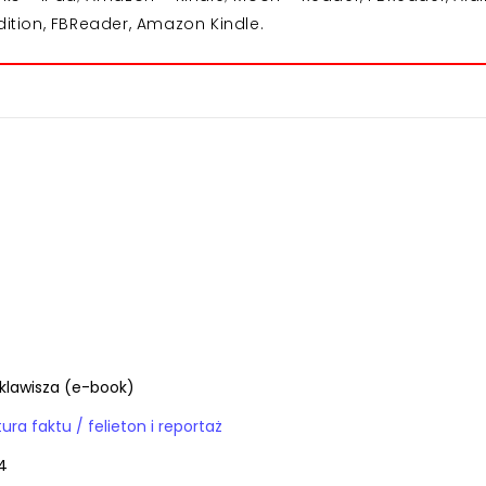
dition, FBReader, Amazon Kindle.
klawisza (e-book)
E-booki / literatura faktu / felieton i reportaż
4