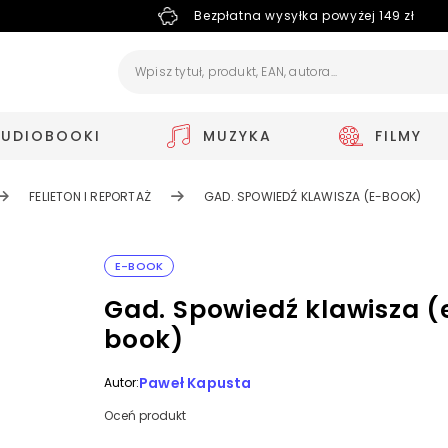
Bezpłatna wysyłka powyżej 149 zł
AUDIOBOOKI
MUZYKA
FILMY
FELIETON I REPORTAŻ
GAD. SPOWIEDŹ KLAWISZA (E-BOOK)
E-BOOK
Gad. Spowiedź klawisza (
book)
Paweł Kapusta
Autor:
Oceń produkt