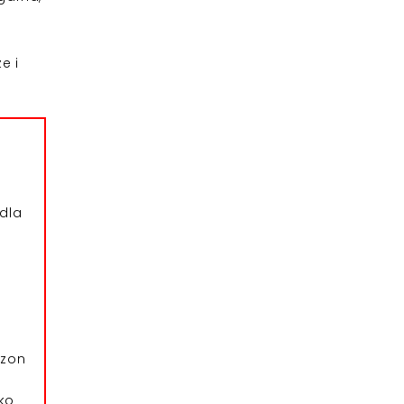
e i
dla
azon
ko