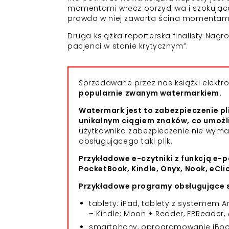
momentami wręcz obrzydliwa i szokująca –
prawda w niej zawarta ścina momentami
Druga książka reporterska finalisty Nagr
pacjenci w stanie krytycznym”.
Sprzedawane przez nas książki elekt
popularnie zwanym watermarkiem.
Watermark jest to zabezpieczenie pl
unikalnym ciągiem znaków, co umożl
użytkownika zabezpieczenie nie wym
obsługującego taki plik.
Przykładowe e-czytniki z funkcją e-p
PocketBook, Kindle, Onyx, Nook, eCli
Przykładowe programy obsługujące s
tablety: iPad, tablety z systemem
– Kindle; Moon + Reader, FBReader, 
smartphony, oprogramowanie iBooks