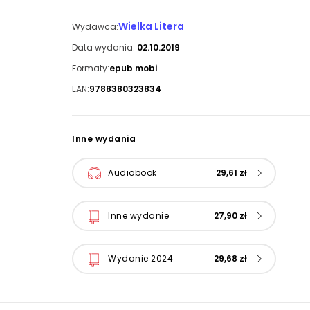
Wielka Litera
Wydawca:
Data wydania:
02.10.2019
Formaty:
epub mobi
EAN:
9788380323834
Inne wydania
Audiobook
29,61 zł
Inne wydanie
27,90 zł
Wydanie 2024
29,68 zł